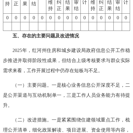
维
纠
结
审
计
维
纠
结
审
计
持
正
果
结
持
正
果
结
持
正
果
结
0
0
0
0
0
0
0
0
0
0
0
0
0
0
0
五、存在的主要问题及改进情况
2025年，红河州住房和城乡建设局政府信息公开工作稳
步推进并取得阶段性成果，但结合上级考核要求与群众实际
需求来看，工作开展过程中仍存在短板与不足。
（一）主要问题。一是核心业务信息公开深度不足，二
是公开渠道与互动机制单一，三是工作人员业务能力有待提
升。
（二）改进措施。一是紧紧围绕住建领域重点工作，梳
理公开清单，细化政策解读、项目进展、资金使用等内容，