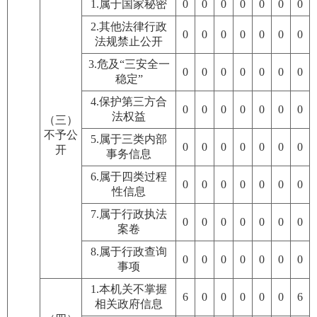
1.属于国家秘密
0
0
0
0
0
0
0
2.其他法律行政
0
0
0
0
0
0
0
法规禁止公开
3.危及“三安全一
0
0
0
0
0
0
0
稳定”
4.保护第三方合
0
0
0
0
0
0
0
法权益
（三）
不予公
5.属于三类内部
0
0
0
0
0
0
0
开
事务信息
6.属于四类过程
0
0
0
0
0
0
0
性信息
7.属于行政执法
0
0
0
0
0
0
0
案卷
8.属于行政查询
0
0
0
0
0
0
0
事项
1.本机关不掌握
6
0
0
0
0
0
6
相关政府信息