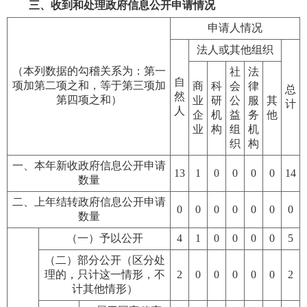
三、收到和处理政府信息公开申请情况
申请人情况
法人或其他组织
（本列数据的勾稽关系为：第一
社
法
自
项加第二项之和，等于第三项加
商
科
会
律
总
然
第四项之和）
业
研
公
服
其
计
人
企
机
益
务
他
业
构
组
机
织
构
一、本年新收政府信息公开申请
13
1
0
0
0
0
14
数量
二、上年结转政府信息公开申请
0
0
0
0
0
0
0
数量
（一）予以公开
4
1
0
0
0
0
5
（二）部分公开（区分处
理的，只计这一情形，不
2
0
0
0
0
0
2
计其他情形）