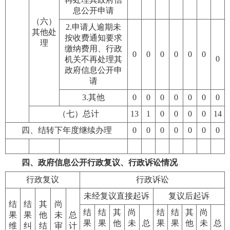
息公开申请
（六）
2.申请人逾期未
其他处
按收费通知要求
理
缴纳费用、行政
0
0
0
0
0
0
0
机关不再处理其
政府信息公开申
请
3.其他
0
0
0
0
0
0
0
（七）总计
13
1
0
0
0
0
14
四、结转下年度继续办理
0
0
0
0
0
0
0
四、政府信息公开行政复议、行政诉讼情况
行政复议
行政诉讼
未经复议直接起诉
复议后起诉
结
结
其
尚
结
结
其
尚
结
结
其
尚
果
果
他
未
总
果
果
他
未
总
果
果
他
未
总
维
纠
结
审
计