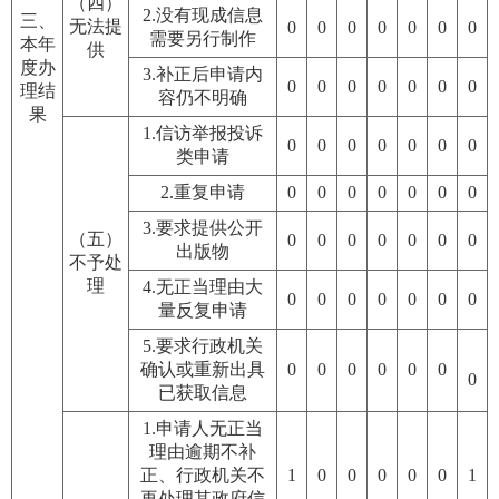
（四）
2.没有现成信息
三、
无法提
0
0
0
0
0
0
0
需要另行制作
本年
供
度办
3.补正后申请内
0
0
0
0
0
0
0
理结
容仍不明确
果
1.信访举报投诉
0
0
0
0
0
0
0
类申请
2.重复申请
0
0
0
0
0
0
0
3.要求提供公开
（五）
0
0
0
0
0
0
0
出版物
不予处
理
4.无正当理由大
0
0
0
0
0
0
0
量反复申请
5.要求行政机关
确认或重新出具
0
0
0
0
0
0
0
已获取信息
1.申请人无正当
理由逾期不补
正、行政机关不
1
0
0
0
0
0
1
再处理其政府信