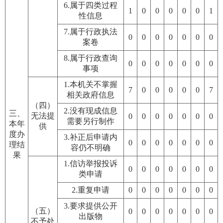
6.属于四类过程
1
0
0
0
0
0
1
性信息
7.属于行政执法
0
0
0
0
0
0
0
案卷
8.属于行政查询
0
0
0
0
0
0
0
事项
1.本机关不掌握
7
0
0
0
0
0
7
相关政府信息
（四）
2.没有现成信息
三、
无法提
0
0
0
0
0
0
0
需要另行制作
本年
供
度办
3.补正后申请内
0
0
0
0
0
0
0
理结
容仍不明确
果
1.信访举报投诉
0
0
0
0
0
0
0
类申请
2.重复申请
0
0
0
0
0
0
0
3.要求提供公开
（五）
0
0
0
0
0
0
0
出版物
不予处