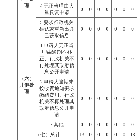
理
4.无正当理由大
0
0
0
0
0
0
0
量反复申请
5.要求行政机关
确认或重新出具
0
0
0
0
0
0
0
已获取信息
1.申请人无正当
理由逾期不补
正、行政机关不
0
0
0
0
0
0
0
再处理其政府信
息公开申请
（六）
2.申请人逾期未
其他处
按收费通知要求
理
缴纳费用、行政
0
0
0
0
0
0
0
机关不再处理其
政府信息公开申
请
3.其他
0
0
0
0
0
0
0
（七）总计
13
0
0
0
0
0
13