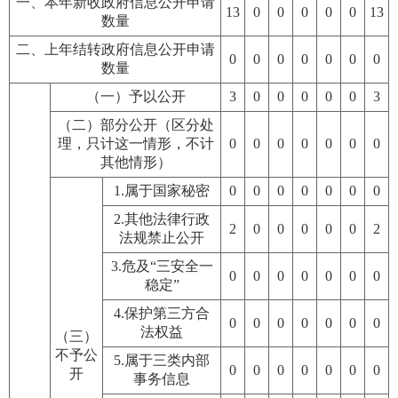
一、本年新收政府信息公开申请
13
0
0
0
0
0
13
数量
二、上年结转政府信息公开申请
0
0
0
0
0
0
0
数量
（一）予以公开
3
0
0
0
0
0
3
（二）部分公开（区分处
理，只计这一情形，不计
0
0
0
0
0
0
0
其他情形）
1.属于国家秘密
0
0
0
0
0
0
0
2.其他法律行政
2
0
0
0
0
0
2
法规禁止公开
3.危及“三安全一
0
0
0
0
0
0
0
稳定”
4.保护第三方合
0
0
0
0
0
0
0
法权益
（三）
不予公
5.属于三类内部
0
0
0
0
0
0
0
开
事务信息