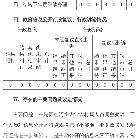
四、结转下年度继续办理
0
0
0
0
0
0
0
四、政府信息公开行政复议、行政诉讼情况
行政复议
行政诉讼
未经复议直接起
复议后起诉
诉
结
其
尚
结果
果
他
未
总
结
结
其
尚
结
结
其
尚
维持
纠
结
审
计
果
果
他
未
总
果
果
他
未
总
正
果
结
维
纠
结
审
计
维
纠
结
审
计
持
正
果
结
持
正
果
结
0
0
0
0
0
0
0
0
0
0
0
0
0
0
0
五、存在的主要问题及改进情况
主要问题：一是因红河州农业农村局人员调整变动，工
作人员对信息公开的特点规律把握不够准，业务政策知识学
习还需进一步加强；二是主动公开的信息内容不够丰富，常