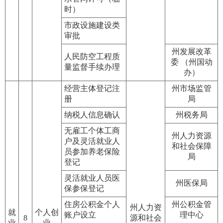
时）
市政设施建设类
审批
州发展改革
人民防空工程质
委 （州国动
量监督手续办理
办）
经营主体登记注
州市场监管
册
局
纳税人信息确认
州税务局
无雇工个体工商
州人力资源
户及灵活就业人
和社会保障
员参加养老保险
局
登记
灵活就业人员医
州医保局
保参保登记
住房公积金个人
州公积金管
州人力资
就
个人创
账户设立
理中心
8
源和社会
业
业