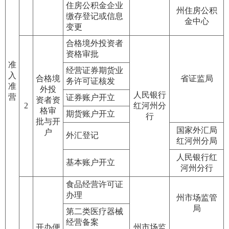
住房公积金企业
州住房公积
缴存登记或信息
金中心
变更
合格境外投资者
资格审批
准
经营证券期货业
入
合格境
省证监局
务许可证核发
准
外投
人民银行
营
证券账户开立
资者资
2
红河州分
格审
期货账户开立
行
批与开
国家外汇局
户
外汇登记
红河州分局
人民银行红
基本账户开立
河州分行
食品经营许可证
办理
州市场监管
局
第二类医疗器械
经营备案
开办便
州市场监