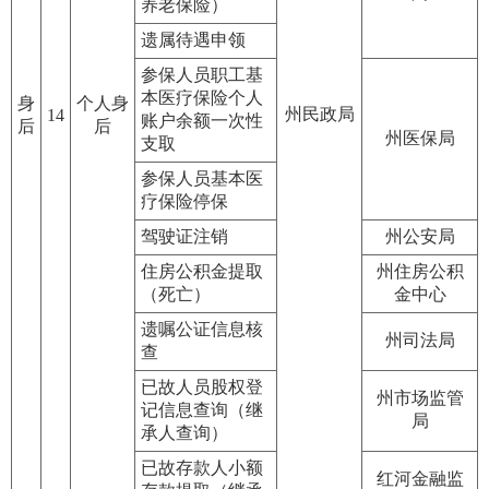
养老保险）
遗属待遇申领
参保人员职工基
本医疗保险个人
身
个人身
州民政局
14
账户余额一次性
后
后
州医保局
支取
参保人员基本医
疗保险停保
驾驶证注销
州公安局
住房公积金提取
州住房公积
（死亡）
金中心
遗嘱公证信息核
州司法局
查
已故人员股权登
州市场监管
记信息查询（继
局
承人查询）
已故存款人小额
红河金融监