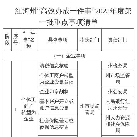
红河州“高效办成一件事”2025年度第
一批重点事项清单
“一件
阶
序
事”名
具体事项
牵头部门
责任部门
段
号
称
（一）企业事项
清税信息核验
州税务局
个体工商户转型
州市场监管
为企业变更登记
局
企业印章刻制
州公安局
个体工
基本账户开立或
人民银行红
商户
州市场监
账户信息变更
河州分行
1
转型为
管局
州人力资源
企业
社会保险登记或
和社会保障
参保信息变更
局