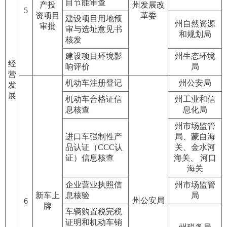
目节能审查
产投
州发展改
5
资项目
革委
建设项目用地预
州自然资源
审批
审与选址意见书
和规划局
核发
建设项目环境影
州生态环境
经
响评价
局
营
机动车注册登记
州公安局
发
展
机动车合格证信
州工业和信
息核查
息化局
州市场监管
进口车强制性产
局、蒙自海
品认证（CCC认
关、金水河
证）信息核查
海关、 河口
海关
企业营业执照信
州市场监管
新车上
息核验
局
州公安局
6
牌
车辆购置税完税
证明和机动车销