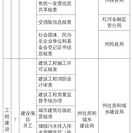
州税务局
售统一发票信息
共享核查
红河金融监
交强险信息核查
管分局
社会团体、民办
非企业单位和基
州民政局
金会登记证书信
息核查
建筑工程施工许
可证核发
建设工程消防设
计审查
建设工程质量监
督手续办理
州住房和城
工
城市建筑垃圾处
乡建设局
建设项
州住房和
程
置核准
目
城乡
7
建
开工
建设局
城镇污水排入排
设
水管网许可（临