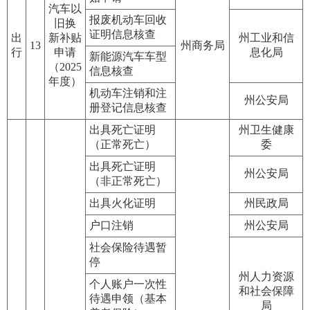
汽车以
报废机动车回收
旧换
证明信息核查
出
新补贴
州工业和信
13
州商务局
行
申请
息化局
新能源汽车车型
（2025
信息核查
年度）
机动车注销和注
州公安局
册登记信息核查
出具死亡证明
州卫生健康
（正常死亡）
委
出具死亡证明
州公安局
（非正常死亡）
出具火化证明
州民政局
户口注销
州公安局
社会保险待遇暂
停
州人力资源
个人账户一次性
和社会保障
待遇申领（基本
局