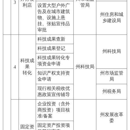
3
利店
管局
设置大型户外广
告及在城市建筑
州住房和城
物、设施上悬
乡建设局
挂、张贴宣传品
审批
科技成果查新
科技成果登记
州科技局
科技成果转化专
科技成
项资金申请
果
州科技局
4
转化
知识产权支持资
州市场监管
金申请
局
现行相关税收优
州税务局
惠政策宣传辅导
企业投资（含外
商投资）项目核
州发展改革
准/备案
委
固定资产投资项
固定资