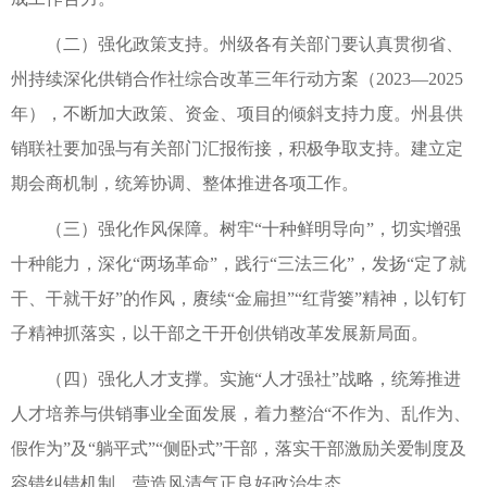
（二）强化政策支持。州级各有关部门要认真贯彻省、
州持续深化供销合作社综合改革三年行动方案（2023—2025
年），不断加大政策、资金、项目的倾斜支持力度。州县供
销联社要加强与有关部门汇报衔接，积极争取支持。建立定
期会商机制，统筹协调、整体推进各项工作。
（三）强化作风保障。树牢“十种鲜明导向”，切实增强
十种能力，深化“两场革命”，践行“三法三化”，发扬“定了就
干、干就干好”的作风，赓续“金扁担”“红背篓”精神，以钉钉
子精神抓落实，以干部之干开创供销改革发展新局面。
（四）强化人才支撑。实施“人才强社”战略，统筹推进
人才培养与供销事业全面发展，着力整治“不作为、乱作为、
假作为”及“躺平式”“侧卧式”干部，落实干部激励关爱制度及
容错纠错机制，营造风清气正良好政治生态。