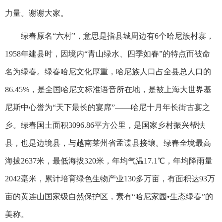
力量。谢谢大家。
绿春原名“六村”，意思是指县城周边有6个哈尼族村寨，
1958年建县时，因境内“青山绿水、四季如春”的特点而被命
名为绿春。绿春哈尼文化厚重，哈尼族人口占全县总人口的
86.45%，是全国哈尼文标准语音所在地，是被上海大世界基
尼斯中心誉为“天下最长的宴席”——哈尼十月年长街古宴之
乡。绿春国土面积3096.86平方公里，是国家乡村振兴帮扶
县，也是边境县，与越南莱州省孟谍县接壤。绿春全境最高
海拔2637米，最低海拔320米，年均气温17.1℃，年均降雨量
2042毫米，累计培育绿色生物产业130多万亩，有面积达93万
亩的黄连山国家级自然保护区，素有“哈尼家园•生态绿春”的
美称。