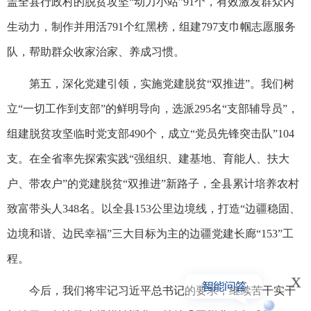
盖全县行政村的脱贫攻坚“动力小站”91个，有效激发群众内
生动力，制作并用活791个红黑榜，组建797支巾帼志愿服务
队，帮助群众收家治家、养成习惯。
第五，深化党建引领，实施党建脱贫“双推进”。我们树
立“一切工作到支部”的鲜明导向，选派295名“支部辅导员”，
组建脱贫攻坚临时党支部490个，成立“党员先锋突击队”104
支。在全省率先探索实践“强组织、建基地、育能人、扶大
户、带农户”的党建脱贫“双推进”新路子，全县累计培养农村
致富带头人348名。以全县153公里边境线，打造“边疆稳固、
边境和谐、边民幸福”三大目标为主的边疆党建长廊“153”工
程。
x
今后，我们将牢记习近平总书记的要求，继续苦干实干