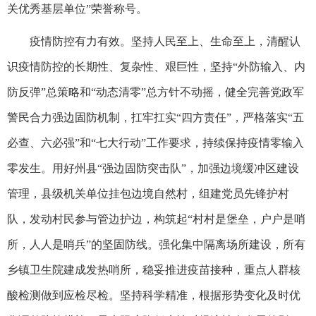
关优秀基层单位”荣誉称号。
疫情防控有力有效。坚持人民至上、生命至上，清醒认
识疫情防控的长期性、复杂性、艰巨性，坚持“外防输入、内
防反弹”总策略和“动态清零”总方针不动摇，健全完善党政军
警民合力强边固防机制，扛牢扛实“四方责任”，严格落实“五
必查、六必强”和“七大行动”工作要求，持续保持疫情零输入
零发生。用好州县“强边固防突击队”，加强边境缓冲区建设
管理，县级机关单位挂包边境自然村，组建党员先锋护村
队，发动村民参与管边护边，构筑起“村村是堡垒，户户是哨
所，人人是哨兵”的坚固防线。强化集中隔离场所建设，所有
乡镇卫生院建成发热哨所，稳妥推进疫苗接种，重点人群核
酸检测做到应检尽检。坚持科学精准，根据形势变化及时优