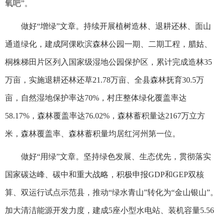
氧吧”。
做好“增绿”文章。持续开展植树造林、退耕还林、面山
通道绿化，建成阿倮欧滨森林公园一期、二期工程，腊姑、
桐株梯田片区列入国家级湿地公园保护区，累计完成造林35
万亩，实施退耕还林还草21.78万亩、全县森林抚育30.5万
亩，自然湿地保护率达70%，村庄整体绿化覆盖率达
58.17%，森林覆盖率达76.02%，森林蓄积量达2167万立方
米，森林覆盖率、森林蓄积量均居红河州第一位。
做好“用绿”文章。坚持绿色发展、生态优先，贯彻落实
国家碳达峰、碳中和重大战略，积极申报GDP和GEP双核
算、双运行试点示范县，推动“绿水青山”转化为“金山银山”。
加大清洁能源开发力度，建成5座小型水电站、装机容量5.56