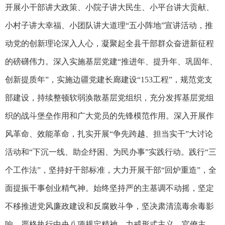
开展小干部讲大政策、小院子讲大民生、小平台讲大贡献、
小村子讲大幸福、小团队讲大道理“五小阵地”宣讲活动，推
动党的创新理论深入人心，凝聚起全县干部群众奋进新征程
的磅礴伟力。深入实施基层党建“推进年、提升年、巩固年、
创新提质年”，实施边疆党建长廊建设“153工程”，规范党支
部建设，持续整顿软弱涣散基层党组织，充分发挥基层党组
织的战斗堡垒作用和广大党员的先锋模范作用。深入开展作
风革命、效能革命，扎实开展“争先跨越、担当实干”大讨论
活动和“下沉一线、助企纾困、为民办事”实践行动。践行“三
个工作法”，坚持好干部标准，大力开展干部“回炉重造”，全
面提振干事创业精气神。始终坚持严的主基调不动摇，坚定
不移推进党风廉政建设和反腐败斗争，坚决肃清流毒余毒影
响，严格执行中央八项规定精神，力戒形式主义、官僚主