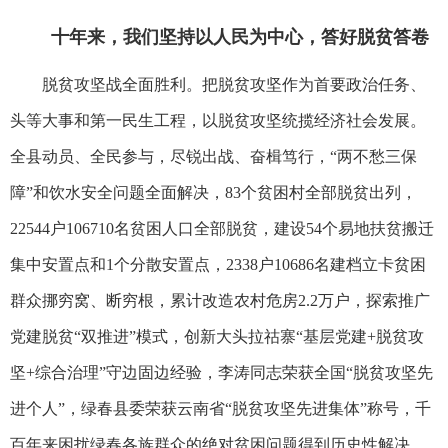
十年来，我们坚持以人民为中心，答好脱贫答卷
脱贫攻坚战全面胜利。把脱贫攻坚作为首要政治任务、
头等大事和第一民生工程，以脱贫攻坚统揽经济社会发展。
全县动员、全民参与，尽锐出战、奋楫笃行，“两不愁三保
障”和饮水安全问题全面解决，83个贫困村全部脱贫出列，
22544户106710名贫困人口全部脱贫，建设54个易地扶贫搬迁
集中安置点和1个分散安置点，2338户10686名建档立卡贫困
群众挪穷窝、断穷根，累计改造农村危房2.2万户，探索推广
党建脱贫“双推进”模式，创新大头拉祜寨“基层党建+脱贫攻
坚+综合治理”守边固边经验，李涛同志荣获全国“脱贫攻坚先
进个人”，绿春县委荣获云南省“脱贫攻坚先进集体”称号，千
百年来困扰绿春各族群众的绝对贫困问题得到历史性解决，