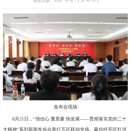
浏览次数：
字号：[
大
中
小
]
816
发布会现场
8月21日，“强信心 重质量 快发展——贯彻落实党的二十
大精神”系列新闻发布会举行五区联动专场。蒙自经开区红河