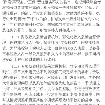
保”意识不强，“三保”责任落实不力的县市，造成州级综合考
核扣分或者情节严重的，相应扣减一般性转移支付10%，并
通报批评、约谈，严肃追究相关责任；对财力统筹不足、执
行中出现新增“三保”缺口的，扣减次年一般性转移支付5%；
对当年存在新增对外借款、未完成当年暂付性款项消化目标
及任务的县市，相应一般性转移支付扣减5%。
（二）财政收入质量监管机制。强化对收入质量监督管
理，严抓非税收入征管，禁止征收“过头税费”、违规揽税收
费。为严格控制非税收入占比，确保财政收入质量，以各县
市非税收入占一般公共预算收入占比为基础分档，按不同档
次确定上解州级财政的上解比例。
（三）专项债券绩效结果运用机制。对专项债券管理不
到位，项目支出进度达不到省级部门规定标准的县市，予以
通报批评，责令限期整改。对经审计部门发现问题、国务院
大督查发现问题以及风险等级评定为红色的县市，予以通报
批评，严肃追究相关责任，责令限期整改。不进行整改或整
改不到位的，相应压减下一批次新增政府专项债券额度，同
时视情况调整项目至其他专项债券绩效结果较好的县市，或