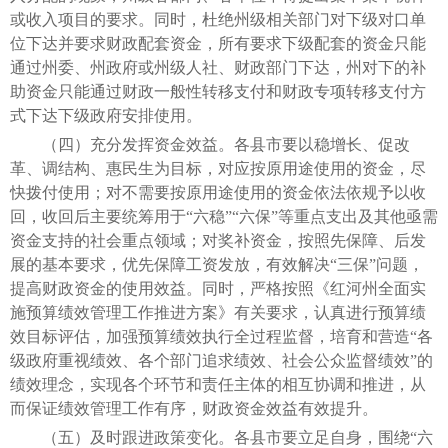
或收入项目的要求。同时，杜绝州级相关部门对下级对口单
位下达并要求财政配套资金，所有要求下级配套的资金只能
通过州委、州政府或州级人社、财政部门下达，州对下的补
助资金只能通过财政一般性转移支付和财政专项转移支付方
式下达下级政府安排使用。
（四）充分发挥资金效益。各县市要以稳增长、促改
革、调结构、惠民生为目标，对应按原用途使用的资金，尽
快拨付使用；对不需要按原用途使用的资金依法依规予以收
回，收回后主要统筹用于“六稳”“六保”等重点支出及其他亟需
资金支持的社会重点领域；对奖补资金，按照先保障、后发
展的基本要求，优先保障工资发放，有效解决“三保”问题，
提高财政资金的使用效益。同时，严格按照《红河州全面实
施预算绩效管理工作推进方案》有关要求，认真进行预算绩
效目标评估，加强预算绩效执行全过程监督，培育和营造“各
级政府重视绩效、各个部门追求绩效、社会公众监督绩效”的
绩效理念，实现各个环节和责任主体的相互协调和推进，从
而保证绩效管理工作有序，财政资金效益有效提升。
（五）及时跟进政策变化。各县市要立足自身，围绕“六