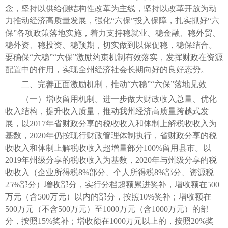
念，坚持以供给侧结构性改革为主线，坚持以改革开放为动
力推动经济高质量发展，强化“六保”投入保障，扎实抓好“六
保”各项政策落地实施，着力支持稳就业、稳金融、稳外贸、
稳外资、稳投资、稳预期，切实做到以保促稳，稳保结合。
要确保“六稳”“六保”激励约束机制有效落实，发挥财政在资源
配置中的作用，实现全州经济社会长期向好的良好态势。
二、完善正面激励机制，推动“六稳”“六保”落地见效
（一）增收留用机制。进一步做大财政收入总量、优化
收入结构，提升收入质量，推动我州经济高质量跨越式发
展，以2017年省财政分享的税收收入和体制上解税收收入为
基数，2020年仍按现行财政管理体制执行，省财政分享的税
收收入和体制上解税收收入超增量部分100%留用县市。以
2019年州级分享的税收收入为基数，2020年与州级分享的税
收收入（企业所得税8%部分、个人所得税8%部分、资源税
25%部分）增收部分，实行分档超额累进奖补，增收额在500
万元（含500万元）以内的部分，按照10%奖补；增收额在
500万元（不含500万元）至1000万元（含1000万元）的部
分，按照15%奖补；增收额在1000万元以上的，按照20%奖