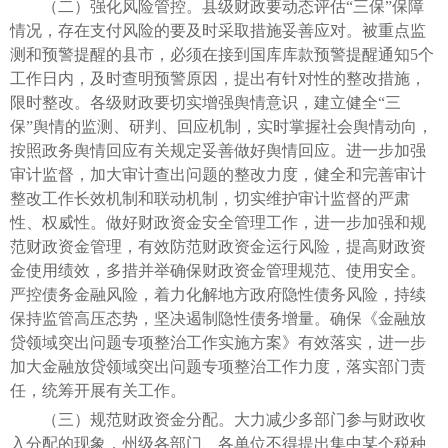
（二）强化风险管控。县级财政要动态评估“三保”保障
情况，存在支付风险的要及时采取措施妥善应对。被重点监
测和预警提醒的县市，必须在接到国库库款预警提醒通知5个
工作日内，及时查明预警原因，提出有针对性的整改措施，
限时整改。各级财政要切实增强舆情意识，建立健全“三
保”舆情的监测、研判、回应机制，实时掌握社会舆情动向，
按照政务舆情回应有关规定妥善做好舆情回应。进一步加强
审计监督，加大审计查出问题的整改力度，健全和完善审计
整改工作长效机制和联动机制，切实维护审计监督的严肃
性、权威性。做好财政资金安全管理工作，进一步加强和规
范财政资金管理，有效防范财政资金运行风险，提高财政资
金使用绩效，多措并举确保财政资金管理规范、使用安全。
严控债务金融风险，着力化解地方政府隐性债务风险，持续
保持监管高压态势，坚决遏制隐性债务增量。确保《金融放
贷领域突出问题专项整治工作实施方案》有效落实，进一步
加大金融放贷领域突出问题专项整治工作力度，落实部门责
任，统筹开展有关工作。
（三）规范财政资金分配。大力减少多部门参与财政收
入分配的现象，州级各部门、各单位不得提出集中某个税种