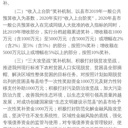
补。
（二）“收入上台阶”奖补机制。以县市2019年一般公共
预算收入为基数，2020年实行“收入上台阶奖”，2020年县市
一般公共预算收入在完成同级人大批准的收入指标的同时，
比2019年增收部分，实行分档超额累进奖补，增收额在1000
万元（含1000万元）至5000万元（含5000万元）或增幅在2%
（含2%）至5%（含5%）的部分，按照5%奖补；增收额在
5000万元以上或增幅在5%以上的部分，按照10%奖补。
（三）“三大攻坚战”奖补机制。积极打好脱贫攻坚战，
推进我州现行标准下农村贫困人口实现脱贫、贫困县全部摘
帽、解决区域性整体贫困的目标任务。对按照计划如期脱贫
出列的贫困县每县给予一次性奖励资金1000万元及财力性转
移支付补助1000万元；积极打好污染防治攻坚战，加大污染
防治力度，改善我州生态环境，以生态文明引领高质量跨越
发展，对成功创建国家级“生态文明建设示范县”的县市给予
一次性奖补资金1000万元；积极打好防范化解金融风险攻坚
战，坚决守住不发生系统性、区域性金融风险的底线，强化
专项债券资金的监管与使用，对专项债券资金管理较好、使