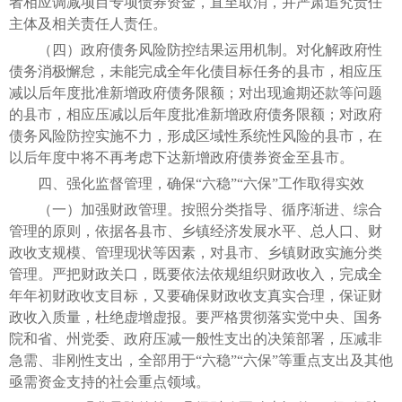
者相应调减项目专项债券资金，直至取消，并严肃追究责任
主体及相关责任人责任。
（四）政府债务风险防控结果运用机制。对化解政府性
债务消极懈怠，未能完成全年化债目标任务的县市，相应压
减以后年度批准新增政府债务限额；对出现逾期还款等问题
的县市，相应压减以后年度批准新增政府债务限额；对政府
债务风险防控实施不力，形成区域性系统性风险的县市，在
以后年度中将不再考虑下达新增政府债券资金至县市。
四、强化监督管理，确保“六稳”“六保”工作取得实效
（一）加强财政管理。按照分类指导、循序渐进、综合
管理的原则，依据各县市、乡镇经济发展水平、总人口、财
政收支规模、管理现状等因素，对县市、乡镇财政实施分类
管理。严把财政关口，既要依法依规组织财政收入，完成全
年年初财政收支目标，又要确保财政收支真实合理，保证财
政收入质量，杜绝虚增虚报。要严格贯彻落实党中央、国务
院和省、州党委、政府压减一般性支出的决策部署，压减非
急需、非刚性支出，全部用于“六稳”“六保”等重点支出及其他
亟需资金支持的社会重点领域。