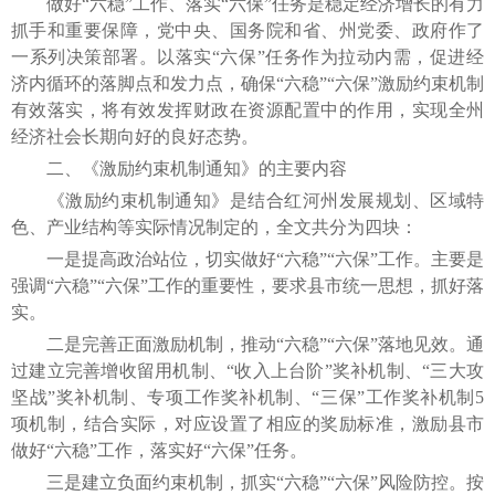
做好“六稳”工作、落实“六保”任务是稳定经济增长的有力
抓手和重要保障，党中央、国务院和省、州党委、政府作了
一系列决策部署。以落实“六保”任务作为拉动内需，促进经
济内循环的落脚点和发力点，确保“六稳”“六保”激励约束机制
有效落实，将有效发挥财政在资源配置中的作用，实现全州
经济社会长期向好的良好态势。
二、《激励约束机制通知》的主要内容
《激励约束机制通知》是结合红河州发展规划、区域特
色、产业结构等实际情况制定的，全文共分为四块：
一是提高政治站位，切实做好“六稳”“六保”工作。主要是
强调“六稳”“六保”工作的重要性，要求县市统一思想，抓好落
实。
二是完善正面激励机制，推动“六稳”“六保”落地见效。通
过建立完善增收留用机制、“收入上台阶”奖补机制、“三大攻
坚战”奖补机制、专项工作奖补机制、“三保”工作奖补机制5
项机制，结合实际，对应设置了相应的奖励标准，激励县市
做好“六稳”工作，落实好“六保”任务。
三是建立负面约束机制，抓实“六稳”“六保”风险防控。按