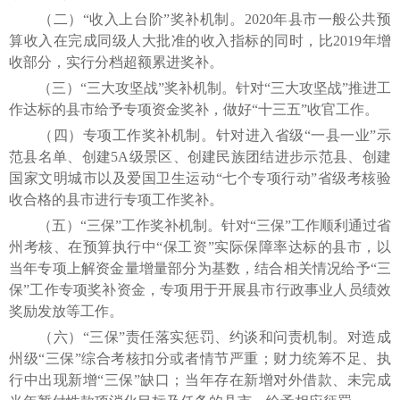
（二）“收入上台阶”奖补机制。2020年县市一般公共预
算收入在完成同级人大批准的收入指标的同时，比2019年增
收部分，实行分档超额累进奖补。
（三）“三大攻坚战”奖补机制。针对“三大攻坚战”推进工
作达标的县市给予专项资金奖补，做好“十三五”收官工作。
（四）专项工作奖补机制。针对进入省级“一县一业”示
范县名单、创建5A级景区、创建民族团结进步示范县、创建
国家文明城市以及爱国卫生运动“七个专项行动”省级考核验
收合格的县市进行专项工作奖补。
（五）“三保”工作奖补机制。针对“三保”工作顺利通过省
州考核、在预算执行中“保工资”实际保障率达标的县市，以
当年专项上解资金量增量部分为基数，结合相关情况给予“三
保”工作专项奖补资金，专项用于开展县市行政事业人员绩效
奖励发放等工作。
（六）“三保”责任落实惩罚、约谈和问责机制。对造成
州级“三保”综合考核扣分或者情节严重；财力统筹不足、执
行中出现新增“三保”缺口；当年存在新增对外借款、未完成