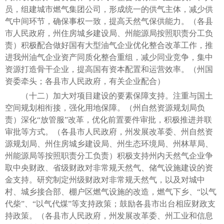
员，组建城市燃气集团公司，形成统一的供气主体，减少供
气中间环节，确保事权一致，提高天然气保供能力。（各县
市人民政府，州住房城乡建设局、州能源局按照职责分工负
责）积极配合做好国有大型油气企业优化整合改革工作，推
进我州油气企业资产同质化整合重组，减少同业竞争，集中
资源打造骨干企业，提高国有资本配置和运营效率。（州国
资委牵头；各县市人民政府，有关企业配合）
（十二）加大对项目建设的要素保障支持。注重与国土
空间规划相衔接，强化用地保障。（州自然资源规划局负
责）深化“放管服”改革，优化前置要件审批，积极推进并联
审批等方式。（各县市人民政府，州发展改革委、州自然资
源规划局、州住房城乡建设局、州生态环境局、州林草局、
州能源局等按照职责分工负责）积极支持州内天然气企业争
取中央财政、省级财政对非常规天然气、储气设施建设的资
金支持。研究制定州级财政对非常规天然气，以及对城中
村、城乡接合部、棚户区燃气设施的改造，燃气下乡、“以气
代柴”、“以气代煤”等支持政策；鼓励各县市出台相应财政支
持政策。（各县市人民政府，州发展改革委、州工业和信息