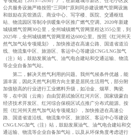
专项规划（2015—2030）》，在新建城市新区、住宅小区及
公共服务设施严格按照“三同时”原则同步建设燃气管网设施
和鼓励在宾馆酒店、商业中心、写字楼、医院、交通枢纽
站、物流园区等制冷供暖集中区推广燃气空调。2020年新建
城镇燃气管网30公里，全州城镇燃气管网里程达355公里，到
2025年，全州城镇燃气管网里程达600公里。按照《红河州天
然气加气站专项规划》，加快推进在高速公路、国道省道沿
线、物流集中区、旅游区、客运中心等建设CNG/LNG加气
（注）站，鼓励发展油气、油气电合建站和交通运输、物流
等企业自备加气站。
第二，解决天然气利用的问题。我州气候条件优越，能
源丰富，因此天然气利用方向主要是居民生活用气，部分附
加值较高的行业进行工业燃料升级，如冶金、烟草、陶瓷
等，在中国（云南）自由贸易试验区红河片区、国家级蒙自
经济技术开发区、红河综合保税区试点推广分布式能源。按
照《红河州天然气加气站专项规划》，加快推进在高速公
路、国道省道沿线、物流集中区、旅游区、客运中心等建设
CNG/LNG加气（注）站，鼓励发展油气、油气电合建站和交
通运输、物流等企业自备加气站，以及从环保角度考虑进行