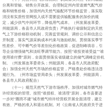
分离和管输、销售分开政策。合理制定州内管道燃气配气价
格和销售价格，加强州内天然气输配环节价格监管，落实取
消没有实质性管网投入或不需要提供输配服务的加价的规
定，减少供气中间环节，降低用气成本。（州发展改革委、
州能源局，各县市人民政府负责）严格执行省级制定的天然
气上下游价格联动机制，完善监管规则、调价公示和信息公
开制度，落实气源采购成本约束与激励机制。贯彻落实季节
性差价、可中断气价等差别化价格政策，促进削峰填谷，引
导企业增强储气和淡旺季调节能力。按照“谁投资谁受益”“谁
使用谁付费”原则，全面贯彻落实省级建立的储气调峰定价机
制。（州发展改革委牵头；州能源局，各县市人民政府配
合）加强全州天然气市场的价格监管，严格查处价格违法违
规行为。（州市场监管局牵头；州发展改革委、州能源局，
各县市人民政府配合）
（十一）规范天然气下游市场秩序。加强对城市燃气特
许经营权的管理。按照“谁授权、谁清理”原则，各市县要进
一步对“圈而不建”城市燃气特许经营权开展全面清理，建立
有效、严格的准入和退出机制。对《云南省人民政府关于进