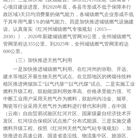
心项目建设进度。到2020年底，各县市形成不低于保障本行
政区域3天日均消费量的储气能力，各城镇燃气企业形成不低
于其年用气量5％的储气能力。四是加快推进城镇燃气设施建
设。认真落实《红河州城镇燃气专项规划（2015—
2030）》，2020年新建城镇燃气管网30公里，全州城镇燃气
管网里程达355公里。到2025年，全州城镇燃气管网里程达
600公里。
（三）加快推进天然气利用
一是加快推进城镇燃气利用。在红河州的弥勒、开远、
建水等地区开展生物天然气试点。在北部地区的烤烟传统种
植区推进烤烟加工“以气代柴”“以气代煤”试点。二是实施工业
燃料升级工程。鼓励能源利用效率高、价格承受能力强、可
中断工业用户采用天然气作为燃料，鼓励州内冶金、烟草、
陶瓷等行业采用天然气作为燃料进行替代和利用，在中国
（云南）自由贸易试验区红河片区、国家级蒙自经济技术开
发区、红河综合保税区试点推广分布式能源。三是实施交通
燃料升级工程。按照《红河州天然气加气站专项规划》，加
快推进在高速公路、国道省道沿线、物流集中区、旅游区、