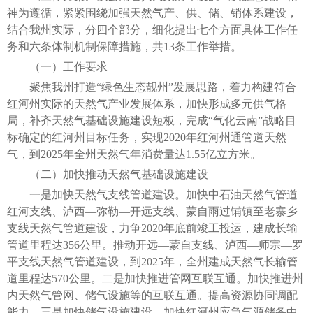
神为遵循，紧紧围绕加强天然气产、供、储、销体系建设，
结合我州实际，分四个部分，细化提出七个方面具体工作任
务和六条体制机制保障措施，共13条工作举措。
（一）工作要求
聚焦我州打造“绿色生态靓州”发展思路，着力构建符合
红河州实际的天然气产业发展体系，加快形成多元供气格
局，补齐天然气基础设施建设短板，完成“气化云南”战略目
标确定的红河州目标任务，实现2020年红河州通管道天然
气，到2025年全州天然气年消费量达1.55亿立方米。
（二）加快推动天然气基础设施建设
一是加快天然气支线管道建设。加快中石油天然气管道
红河支线、泸西—弥勒—开远支线、蒙自雨过铺镇至老寨乡
支线天然气管道建设，力争2020年底前竣工投运，建成长输
管道里程达356公里。推动开远—蒙自支线、泸西—师宗—罗
平支线天然气管道建设，到2025年，全州建成天然气长输管
道里程达570公里。二是加快推进管网互联互通。加快推进州
内天然气管网、储气设施等的互联互通。提高资源协同调配
能力。三是加快储气设施建设。加快红河州应急气源储备中