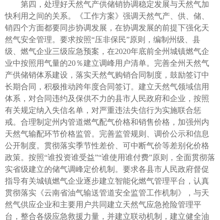
第四，处理好天然气产供储销协调稳定发展与天然气加
快利用之间的关系。《工作方案》强调天然气产、供、储、
销四个方面都要同步协调发展，在协调发展的前提下强化天
然气安全管理。要求按照“压非保民”原则，编制州级、县
级、燃气企业三级应急预案，在2020年底前全州城镇燃气企
业中按照用气量的20％建立调峰用户清单。完善全州天然气
产供储销体系建设，落实天然气购销合同制度，鼓励签订中
长期合同，积极推动跨年度合同签订。建立天然气领域信用
体系，对合同违约及保供不力的县市人民政府和企业，按照
有关规定纳入失信名单，对严重违法失信行为实施联合惩
戒。合理制定州内管道燃气配气价格和销售价格，加强州内
天然气输配环节价格监管。完善监管规则、调价公示和信息
公开制度。贯彻落实季节性差价、可中断气价等差别化价格
政策。按照“谁投资谁受益”“谁使用谁付费”原则，全面贯彻落
实省级建立的储气调峰定价机制。要求各县市人民政府督促
指导有关城镇燃气企业逐步建立智能化燃气管理平台，认真
贯彻落实《云南省油气输送管道安全监管工作机制》，与天
然气供应企业和主要用户共同建立天然气应急抢险管理平
台，整合各级应急救援力量，并建立联动机制，建立健全油