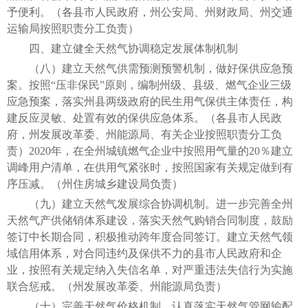
予便利。（各县市人民政府，州公安局、州财政局、州交通
运输局按照职责分工负责）
四、建立健全天然气协调稳定发展体制机制
（八）建立天然气供需预测预警机制，做好保供应急预
案。按照“压非保民”原则，编制州级、县级、燃气企业三级
应急预案，落实州县两级政府的民生用气保供主体责任，构
建反应灵敏、处置有效的保供应急体系。（各县市人民政
府，州发展改革委、州能源局、有关企业按照职责分工负
责）2020年，在全州城镇燃气企业中按照用气量的20％建立
调峰用户清单，在供用气紧张时，按照国家有关规定做到有
序压减。（州住房城乡建设局负责）
（九）建立天然气发展综合协调机制。进一步完善全州
天然气产供储销体系建设，落实天然气购销合同制度，鼓励
签订中长期合同，积极推动跨年度合同签订。建立天然气领
域信用体系，对合同违约及保供不力的县市人民政府和企
业，按照有关规定纳入失信名单，对严重违法失信行为实施
联合惩戒。（州发展改革委、州能源局负责）
（十）完善天然气价格机制。认真落实天然气管网输配