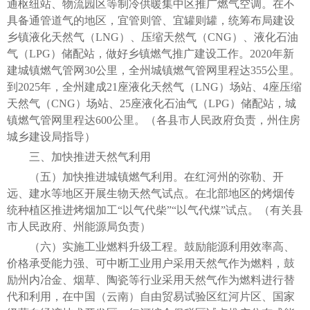
通枢纽站、物流园区等制冷供暖集中区推广燃气空调。在不
具备通管道气的地区，宜管则管、宜罐则罐，统筹布局建设
乡镇液化天然气（LNG）、压缩天然气（CNG）、液化石油
气（LPG）储配站，做好乡镇燃气推广建设工作。2020年新
建城镇燃气管网30公里，全州城镇燃气管网里程达355公里。
到2025年，全州建成21座液化天然气（LNG）场站、4座压缩
天然气（CNG）场站、25座液化石油气（LPG）储配站，城
镇燃气管网里程达600公里。（各县市人民政府负责，州住房
城乡建设局指导）
三、加快推进天然气利用
（五）加快推进城镇燃气利用。在红河州的弥勒、开
远、建水等地区开展生物天然气试点。在北部地区的烤烟传
统种植区推进烤烟加工“以气代柴”“以气代煤”试点。（有关县
市人民政府、州能源局负责）
（六）实施工业燃料升级工程。鼓励能源利用效率高、
价格承受能力强、可中断工业用户采用天然气作为燃料，鼓
励州内冶金、烟草、陶瓷等行业采用天然气作为燃料进行替
代和利用，在中国（云南）自由贸易试验区红河片区、国家