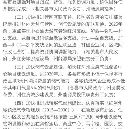
县市要加强对项目跟踪、督促、服务协调力度，确保目标任
务按期完成。（相关县市人民政府负责，州能源局指导）
（二）加快推进管网互联互通。按照省政府的安排部署
统筹推进州内天然气管网、储气设施等的互联互通。2025年
前，重点实现中石油天然气管道红河支线、泸西—弥勒—开
远支线、蒙自雨过铺镇至老寨乡支线、开远—蒙自支线、泸
西—师宗—罗平支线之间的互联互通，打破企业间、区域间
行政性垄断，提高资源协同调配能力。（相关县市人民政
府，州住房城乡建设局、州能源局按照职责分工负责）
（三）加快储气设施建设。加快红河州应急气源储备中
心项目建设进度。到2020年底，各县市形成不低于保障本行
政区域3天日均消费量的储气能力，各城镇燃气企业形成不低
于其年用气量5％的储气能力。（各县市人民政府，州发展改
革委、州住房城乡建设局、州能源局按照职责分工负责）
（四）加快推进城镇燃气设施建设。认真落实《红河州
城镇燃气专项规划（2015—2030）》，在新建城市新区、住
宅小区及公共服务设施严格按照“三同时”原则同步建设燃气
管网设施和鼓励在宾馆酒店、商业中心、写字楼、医院、交