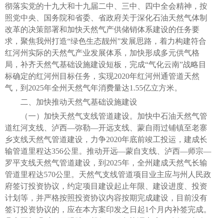
彻落实党的十九大和十九届二中、三中、四中全会精神，按
照党中央、国务院和省委、省政府关于深化石油天然气体制
改革的决策部署和加快天然气产供储销体系建设的任务要
求，聚焦我州打造“绿色生态靓州”发展思路，着力构建符合
红河州实际的天然气产业发展体系，加快形成多元供气格
局，补齐天然气基础设施建设短板，完成“气化云南”战略目
标确定的红河州目标任务，实现2020年红河州通管道天然
气，到2025年全州天然气年消费量达1.55亿立方米。
二、加快推动天然气基础设施建设
（一）加快天然气支线管道建设。加快中石油天然气管
道红河支线、泸西—弥勒—开远支线、蒙自雨过铺镇至老寨
乡支线天然气管道建设，力争2020年底前竣工投运，建成长
输管道里程达356公里。推动开远—蒙自支线、泸西—师宗—
罗平支线天然气管道建设，到2025年，全州建成天然气长输
管道里程达570公里。天然气支线管道项目业主应与州人民政
府签订投资协议，约定项目建设起止年限、建设进度、投资
计划等，并严格按照投资协议内容按期完成建设，目前没有
签订投资协议的，应在本方案印发之日起1个月内补签完成。