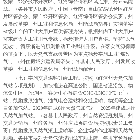
级蒙自经济技术开发区、红河综合保税区试点推广分布式能
源。（各县市人民政府，中国（云南）自由贸易试验区红河
片区管委会、蒙自经开区管委、红河综保区管委会负责，州
发展改革委、州工业和信息化局、州能源局指导）贯彻落实
省级出台的工业大用户直供管理办法，根据州内工业大用户
需求建设大工业用气专线，稳步推进大用户直供。坚持“以气
定改”、循序渐进的原则推动工业燃料升级。在落实气源保障
的前提下，以天然气支线覆盖区为重点稳步实施工业“煤改
气”。（州住房城乡建设局牵头；各县市人民政府，州发展改
革委、州工业和信息化局、州能源局配合）
（七）实施交通燃料升级工程。按照《红河州天然气加
气站专项规划》，加快推进在高速公路、国道省道沿线、物
流集中区、旅游区、客运中心等建设CNG/LNG加气（注）
站，鼓励发展油气、油气电合建站和交通运输、物流等企业
自备加气站。2020年建成8座天然气加气站，2025年建成14座
天然气加气站。（各县市人民政府，州自然资源规划局、州
交通运输局、州商务局、州住房城乡建设局按照职责分工负
责）鼓励发展天然气渣土运输车、企业场内作业车和天然气
船舶。各县市要对天然气清洁能源车船上牌、年度审验等给