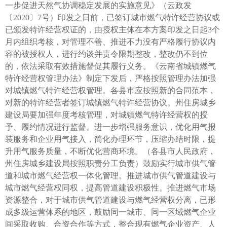
一步促进天然气协调稳定发展的实施意见》（云政发
〔2020〕7号）印发之日前，已签订城市燃气特许经营协议或
已颁发特许经营权证的，由授权主体在本方案印发之日起3个
月内组织考核，对管理不善、推进不力没有严格履行协议内
容的被授权人，进行约谈并责令限期整改，整改仍不到位
的，依法采取有效措施督促其履行义务。《云南省城镇燃气
特许经营权管理办法》制定下发后，严格按照管理办法加强
对城镇燃气特许经营权管理。各县市应按照新的合同范本，
对新的特许经营者签订城镇燃气特许经营协议。州住房城乡
建设局要加强年度考核管理，对城镇燃气特许经营权的授
予、履约情况进行监督。进一步增强服务意识，优化用气报
装服务和企业用气接入，简化办理环节，压缩办结时限，提
升用气服务质量，不断优化营商环境。（各县市人民政府，
州住房城乡建设局按照职责分工负责）鼓励实行城市供气管
道和城市燃气经营权一体化管理。推进城市供气管道建设与
城市燃气经营权同权，提高管道建设积极性。推进燃气市场
资源整合，对于城市供气管道建设与燃气经营权分离，已形
成多级运营体系的地区，鼓励同一城市、同一区域燃气企业
间采取收购、合资合作等方式，整合现有燃气企业资产、人