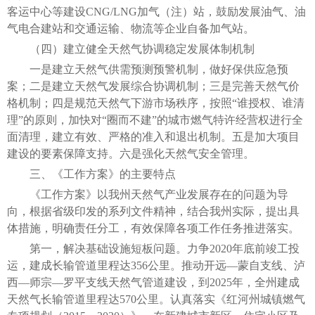
客运中心等建设CNG/LNG加气（注）站，鼓励发展油气、油
气电合建站和交通运输、物流等企业自备加气站。
（四）建立健全天然气协调稳定发展体制机制
一是建立天然气供需预测预警机制，做好保供应急预
案；二是建立天然气发展综合协调机制；三是完善天然气价
格机制；四是规范天然气下游市场秩序，按照“谁授权、谁清
理”的原则，加快对“圈而不建”的城市燃气特许经营权进行全
面清理，建立有效、严格的准入和退出机制。五是加大项目
建设的要素保障支持。六是强化天然气安全管理。
三、《工作方案》的主要特点
《工作方案》以我州天然气产业发展存在的问题为导
向，根据省级印发的系列文件精神，结合我州实际，提出具
体措施，明确责任分工，有效保障各项工作任务推进落实。
第一，解决基础设施短板问题。力争2020年底前竣工投
运，建成长输管道里程达356公里。推动开远—蒙自支线、泸
西—师宗—罗平支线天然气管道建设，到2025年，全州建成
天然气长输管道里程达570公里。认真落实《红河州城镇燃气