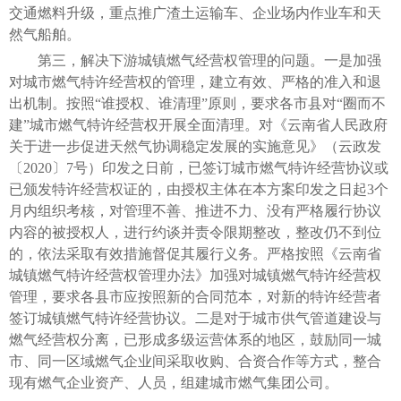
交通燃料升级，重点推广渣土运输车、企业场内作业车和天
然气船舶。
第三，解决下游城镇燃气经营权管理的问题。一是加强
对城市燃气特许经营权的管理，建立有效、严格的准入和退
出机制。按照“谁授权、谁清理”原则，要求各市县对“圈而不
建”城市燃气特许经营权开展全面清理。对《云南省人民政府
关于进一步促进天然气协调稳定发展的实施意见》（云政发
〔2020〕7号）印发之日前，已签订城市燃气特许经营协议或
已颁发特许经营权证的，由授权主体在本方案印发之日起3个
月内组织考核，对管理不善、推进不力、没有严格履行协议
内容的被授权人，进行约谈并责令限期整改，整改仍不到位
的，依法采取有效措施督促其履行义务。严格按照《云南省
城镇燃气特许经营权管理办法》加强对城镇燃气特许经营权
管理，要求各县市应按照新的合同范本，对新的特许经营者
签订城镇燃气特许经营协议。二是对于城市供气管道建设与
燃气经营权分离，已形成多级运营体系的地区，鼓励同一城
市、同一区域燃气企业间采取收购、合资合作等方式，整合
现有燃气企业资产、人员，组建城市燃气集团公司。