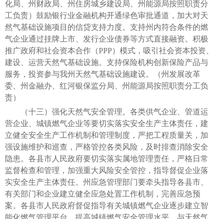
化局、州财政局、州住房城乡建设局、州能源局按照职责分
工负责）鼓励银行业金融机构开通绿色审批通道，加大对天
然气基础设施项目的信贷支持力度。支持州内符合条件的燃
气企业通过挂牌上市、发行企业债券等方式直接融资。积极
推广政府和社会资本合作（PPP）模式，吸引社会资本投资、
建设、运营天然气基础设施。支持保险机构创新保险产品与
服务，投资参与我州天然气基础设施建设。（州发展改革
委、州金融办、红河银保监分局、州能源局按照职责分工负
责）
（十三）强化天然气安全管理。各类供气企业、管道运
营企业、城镇燃气企业等要切实落实安全生产主体责任，建
立健全安全生产工作机制和管理制度，严把工程质量关，加
强设施维护和巡查，严格管控各类风险，及时排查消除安全
隐患。各县市人民政府要切实落实属地管理责任，严格日常
监督检查和管理，加强重大风险安全管控，指导督促企业落
实安全生产主体责任。州应急管理部门要牵头指导各县市、
有关部门和企业建立健全应急处置工作机制，完善应急预
案。各县市人民政府督促指导有关城镇燃气企业逐步建立智
能化燃气管理平台，提高城镇燃气安全管理水平，与天然气