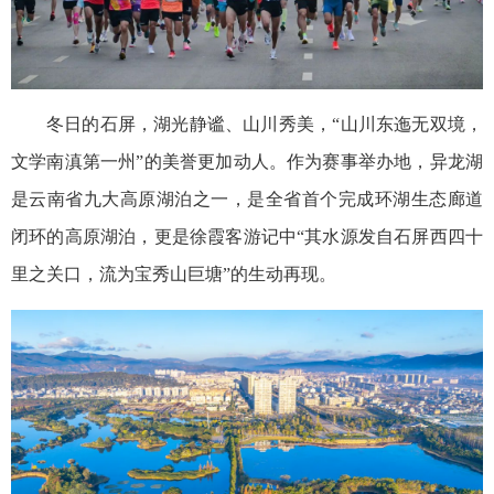
冬日的石屏，湖光静谧、山川秀美，“山川东迤无双境，
文学南滇第一州”的美誉更加动人。作为赛事举办地，异龙湖
是云南省九大高原湖泊之一，是全省首个完成环湖生态廊道
闭环的高原湖泊，更是徐霞客游记中“其水源发自石屏西四十
里之关口，流为宝秀山巨塘”的生动再现。