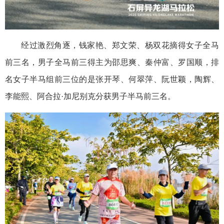
经过激烈角逐，钱家艳、郑文荣、杨双花摘得女子全马
前三名，男子全马前三得主为邵思爽、秦仲富、罗国顺，排
名女子半马组前三位的是张开琴、何翠萍、阮世颖，陶辉、
李能熙、阿合拉·加尼别克分获男子半马前三名。