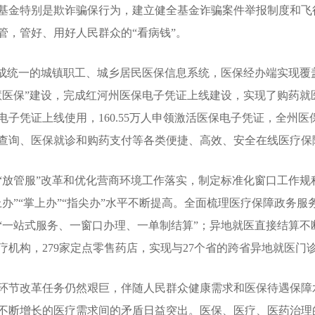
基金特别是欺诈骗保行为，建立健全基金诈骗案件举报制度和飞
管，管好、用好人民群众的“看病钱”。
成统一的城镇职工、城乡居民医保信息系统，医保经办端实现覆
医保”建设，完成红河州医保电子凭证上线建设，实现了购药就医“
保电子凭证上线使用，160.55万人申领激活医保电子凭证，全州
查询、医保就诊和购药支付等各类便捷、高效、安全在线医疗保
管服”改革和优化营商环境工作落实，制定标准化窗口工作规程
办”“掌上办”“指尖办”水平不断提高。全面梳理医疗保障政务
“一站式服务、一窗口办理、一单制结算”；异地就医直接结算不
疗机构，279家定点零售药店，实现与27个省的跨省异地就医门
节改革任务仍然艰巨，伴随人民群众健康需求和医保待遇保障
不断增长的医疗需求间的矛盾日益突出。医保、医疗、医药治理