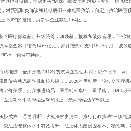
对新冠肺炎疫情，坚决落实“确保不因费用问题影响就医、确保收
定，对新冠肺炎确诊和疑似病例一律免费救治；向定点救治医院预
三不降”的措施，为参保企业减征1.64亿元。
本医疗保险基金州级统筹，加强基金预算和绩效管理，不断增
筹基金累计结余14.66亿元，累计结余可支付16.25个月；城乡
安全可控，稳健可持续。
推进，全州开展DRG付费试点医院达42家；以个旧市、河口
目价格动态调整机制逐步建立，2020年启动新一轮公立医疗机
比价关系。扎实推进药品、医用耗材集中带量采购，2020年开
医用耗材平均降幅达50%以上，最高降幅达90%以上。
极成效，通过明晰行政执法权责清单、推行行政执法“三项制度
，依法治理整体水平有效提升，法治体系建设固根本、稳预期、