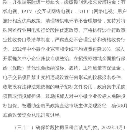
期，并根据实际进一步延长，缓缴期间免收欠费滞纳金；有
线电视、IPTV（交互式网络电视）、OTT（网络电视）用户
施行相应优惠政策。清理转供电环节不合理加价，支持对特
殊困难行业用电实行阶段性优惠政策。严格执行涉企行政事
业性收费目录清单制度，严肃查处不合理定价和价格收费行
为。2022年中小微企业宽带和专线平均资费再降10%。深入
开展拖欠中小企业账款专项整治。在招投标领域全面推行保
函（保险）替代现金缴纳投标、履约、工程质量等保证金，
电子交易项目禁止变相违规设置任何形式的投标报名条件、
收取没有法律法规依据的电子招标文件费用，政府集中采购
项目取消投标担保，鼓励招标人对中小微企业投标人免除投
标担保。畅通助企惠民政策直达市场主体兑现路径，确保6月
底前政策资金兑现进度过半。
（三十二）确保阶段性房屋租金减免到位。2022年1月1