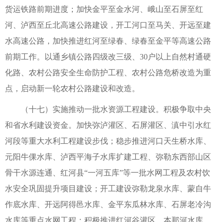
货运铁路前期进度；加快金平至金水河、峨山至石屏至红
河、泸西至丘北高速公路建设，开工河口至马关、开远至建
水高速公路，加快推进红河至绿春、绿春至金平等高速公路
前期工作。以通乡镇公路四级改三级、30户以上自然村通硬
化路、农村公路安全生命防护工程、农村公路危桥改造为重
点，启动新一轮农村公路建设和改造。
（十七）实施推动一批水资源工程建设。积极争取中央
和省水利建设资金。加快弥泸灌区、石屏灌区、滇中引水红
河段等重大水利工程建设步伐；稳步推进河口天生桥水库、
元阳牛倮水库、泸西平海子水库扩建工程、弥勒东西部山区
骨干水源连通、红河县“一河五库”等一批水网工程及农村饮
水安全巩固提升项目建设；开工建设弥勒龙泉水库、蒙自牛
作底水库、开远阿得邑水库、金平东瓜林水库、石屏老冷沟
水库等重点水网工程；积极推进红河谷灌区、本那河水库、