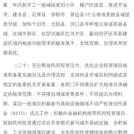
量，年内新开工一批城镇老旧小区、棚户区改造，推进开远
市、建水县、石屏县、弥勒市、屏边县5个云南省美丽县城提
质升级，加快个旧市、元阳县、河口县等申报云南省美丽县
城。在城市新区、自贸试验区红河片区、蒙自经开区等新建
设区域内根据功能需求积极发展干、支线管廊，合理布局管
廊系统。
（二十）充分释放民间投资活力。优化企业投资项目核
准和备案实施办法及办理流程，支持跨县市项目到州级或其
指定的备案机关开展备案。各部门不得擅自扩大核准目录确
定的核准范围，不得擅自增减审查条件，不得超出办理时
限。谋划一批项目积极参与基础设施领域不动产投资信托基
金（REITs）试点工作，积极向金融机构推荐民间投资项目，
鼓励民间投资通过综合开发模式参与城市基础设施、乡村振
兴、工业等领域项目建设，全年民间投资继续保持两位数增