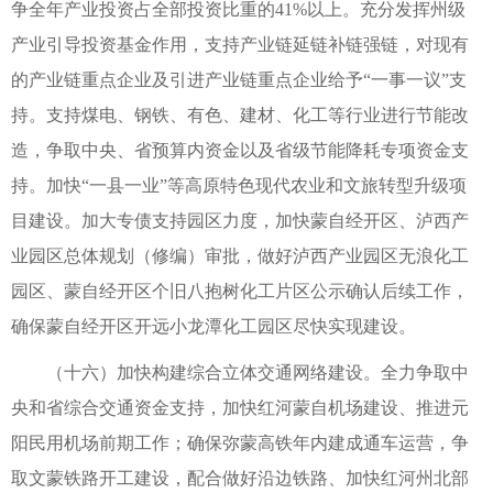
争全年产业投资占全部投资比重的41%以上。充分发挥州级
产业引导投资基金作用，支持产业链延链补链强链，对现有
的产业链重点企业及引进产业链重点企业给予“一事一议”支
持。支持煤电、钢铁、有色、建材、化工等行业进行节能改
造，争取中央、省预算内资金以及省级节能降耗专项资金支
持。加快“一县一业”等高原特色现代农业和文旅转型升级项
目建设。加大专债支持园区力度，加快蒙自经开区、泸西产
业园区总体规划（修编）审批，做好泸西产业园区无浪化工
园区、蒙自经开区个旧八抱树化工片区公示确认后续工作，
确保蒙自经开区开远小龙潭化工园区尽快实现建设。
（十六）加快构建综合立体交通网络建设。全力争取中
央和省综合交通资金支持，加快红河蒙自机场建设、推进元
阳民用机场前期工作；确保弥蒙高铁年内建成通车运营，争
取文蒙铁路开工建设，配合做好沿边铁路、加快红河州北部