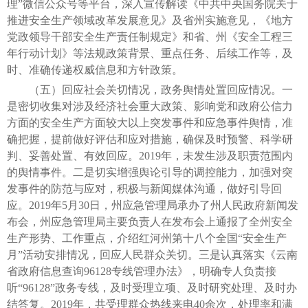
理”微信公众号等平台，深入宣传解读《中共中央国务院关于
推进安全生产领域改革发展意见》及省州实施意见，《地方
党政领导干部安全生产责任制规定》和省、州《安全工程三
年行动计划》等法规政策背景、重点任务、后续工作等，及
时、准确传递权威信息和方针政策。
（五）回应社会关切情况，政务舆情处置回应情况。一
是密切收集对涉及经济社会重大政策、影响党和政府公信力
方面的安全生产方面较大以上突发事件和应急事件舆情，准
确把握，提前做好评估和应对措施，确保及时预警、科学研
判、妥善处置、有效回应。2019年，未发生涉及职责范围内
的舆情事件。二是切实增强舆论引导的调控能力，加强对突
发事件的防范与应对，积极与新闻媒体沟通，做好引导回
应。2019年5月30日，州应急管理局承办了州人民政府新闻发
布会，州应急管理局主要负责人在发布会上通报了全州安全
生产形势、工作重点，介绍红河州第十八个全国“安全生产
月”活动安排情况，回应人民群众关切。三是认真落实《云南
省政府信息查询96128专线管理办法》，明确专人负责接
听“96128”政务专线，及时受理立项、及时研究处理、及时办
结答复。2019年，共受理群众热线来电40余次，处理率和满