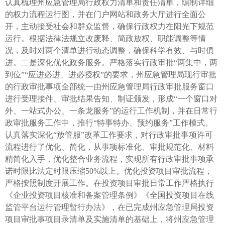
认真梳理州应急管理局行政权力清单和责任清单，编制详细
的权力流程运行图，并在门户网站和政务大厅进行全面公
开，主动接受社会和群众监督，确保行政权力在阳光下规范
运行。根据法律法规立改废释、简政放权、职能调整等情
况，及时对两个清单进行动态调整，确保科学有效、与时俱
进。二是深化优化政务服务。严格落实行政审批“两集中，两
到位”“应进必进、进必授权”的要求，州应急管理局现行审批
的行政审批事项全部统一由州应急管理局行政审批服务窗口
进行受理接件、审批结果告知、制证颁发，形成“一个窗口对
外、一站式办公、一条龙服务”的运行工作机制，并在日常行
政审批服务工作中，推行“特事特办、预约服务”工作模式。
认真落实深化“放管服”改革工作要求，对行政审批事项许可
流程进行了优化、简化，从事项标准化、审批规范化、材料
精简化入手，优化整合业务流程，实现所有行政审批事项承
诺时限比法定时限压缩50%以上。优化投资项目审批流程，
严格按照制度开展工作。在投资项目审批日常工作严格执行
《企业投资项目核准和备案管理条例》《全国投资项目在线
监管平台运行管理暂行办法》，在已完成州应急管理局投资
项目审批事项目录清单及实施清单的基础上，将州应急管理