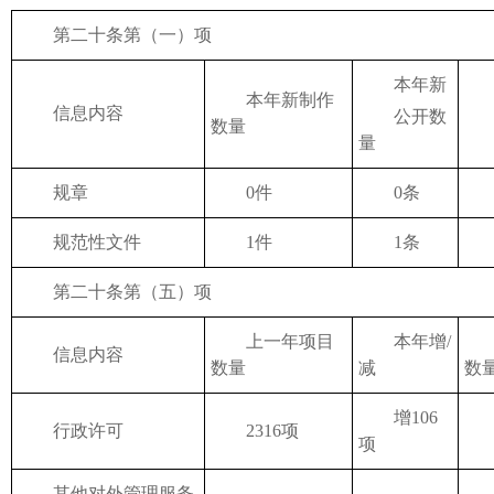
第二十条第（一）项
本年新
对
本年新制作
信息内容
公开数
数量
总
量
规章
0件
0条
规范性文件
1件
1条
第二十条第（五）项
上一年项目
本年增/
处
信息内容
数量
减
数
增106
行政许可
2316项
2
项
其他对外管理服务