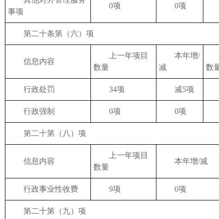
0项
0项
事项
第二十条第（六）项
上一年项目
本年增/
处
信息内容
数量
减
数
行政处罚
34项
减5项
2
行政强制
0项
0项
第二十第（八）项
上一年项目
信息内容
本年增/减
数量
行政事业性收费
9项
0项
第二十第（九）项