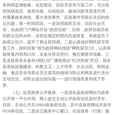
务舆情监测收集、信息报送、回应关切等方面工作，充分发
挥热线电话、政府信箱、在线投诉、媒体问政等渠道作用，
对重要政务舆情、重大突发事件、应急事件等群众关切的热
点问题，第一时间回应。一是加强政民互动，回应社会关
切，在政府门户网站开设“政府信箱”，目前，政府信箱共收
到群众信件46件，全部在规定时限内完成答复，有效提升了
政府公信力，提升了群众获得感。二是认真做好网民留言答
复工作，按时回复“我为政府网站找错”网民留言2次，认真审
核答复内容和口径，未发生答非所问、敷衍搪塞等现象。三
是县政府县长参加1期红河广播电视台“红河热线”栏目，就全
县基础设施建设、科教文卫、人才培养、社会治安、财税金
融、食品安全等群众关注度高的领域与听众和网友进行充分
互动交流，对听众提出的问题一一进行现场答复和线下答
复。
（七）拓宽政务公开载体。一是强化县政府网站为政务
公开第一平台作用。网上提交主动公开政府信息及时齐全，
目前，主动公开共20864条政府信息，其中县政府网站共发布
8939条信息。二是设立服务中心窗口。在县政务（行政）服