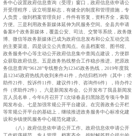
务中心设置政府信息查询（受理）窗口，政府信息依申请公
开受理程序，设立明显标志，有健全的制度和管理措施，专
人负责，做到档案管理良好，件件有答复，资料齐全，索取
方便。三是利用政务新媒体延伸为民服务空间。全县共申请
备案8个政务新媒体，覆盖公安、司法、交警等系统，政务微
博、微信等政务新媒体已成为政府信息发布和公众互动交流
的主要渠道。四是设立公共查阅点。在县档案馆、图书馆、
政务服务中心等主动公开政府信息集中查阅点建设，方便群
众获取政府信息。五是政务热线整合工作稳步推进。把原政
务信息查询“96128”专线整合为12345政务热线，2019年度我
县12345政府热线共收到来件41件，办结归档39件（其中：求
助件21件、投诉件11件、建议件1件、咨询件6件），待办件2
件（求助件2件）。六是新闻发布会。公开发布了我县新闻发
言人员名单，今年6月召开了1次绿春县扫黑除恶专项斗争新
闻发布会。七是加强常规公开平台建设。在完善政务公开栏
等常规公开平台的基础上，继续推进政务服务中心标准化建
设和乡镇便民服务中心规范化建设。
（八）政府信息依申请公开工作。政府信息依申请公开
工作程序规范，专人管理，档案齐全。按时解答群众提出的