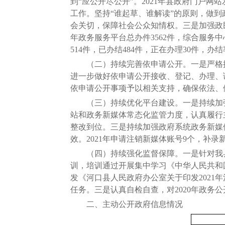
到“应公开尽公开”。2021年县政府门户网站
工作。坚持“谁起草、谁解读”的原则，做到
会关切，保障社会公众知情权。三是加强政民
年政务服务平台总办件3562件，综合服务中心
514件，已办结484件，正在办理30件，办结
（二）持续完善依申请公开。一是严格按
进一步做好依申请公开接收、登记、办理、
依申请公开事项予以相关支持，确保依法、
（三）持续优化平台建设。一是持续加强
站和政务新媒体常态化监管力度，认真履行
整改到位。三是持续加强政府系统政务新媒
效。2021年申请注销新媒体账号9个，补录
（四）持续强化监督保障。一是针对我县政
训，培训通过开展集中学习《中华人民共和
发《河口县人民政府办公室关于印发202
任务。三是认真自检自查，对2020年政务
二、主动公开政府信息情况