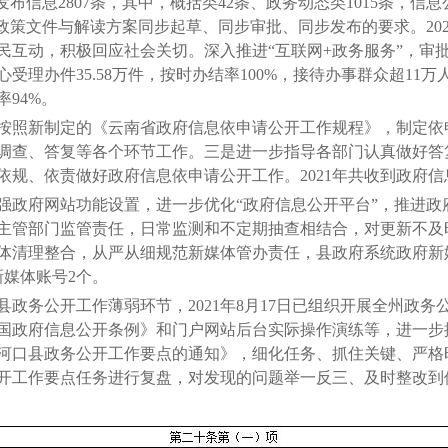
发布信息2807条，其中，概括类42条、政务动态类1015条，信
政策文件与解读方案同步起草、同步审批、同步发布的要求。202
互动，积极回应社会关切。深入推进“互联网+政务服务”，审批服
受理办件35.58万件，按时办结率100%，接待办事群众超11万人
率94%。
照新制定的《云南省政府信息依申请公开工作规程》，制定依
调查、答复等各个环节工作。三是进一步指导各部门认真做好答
依规、依责做好政府信息依申请公开工作。2021年共收到政府信
政府网站功能设置，进一步优化“政府信息公开平台”，推进政
主管部门监管责任，日常监测和不定期抽查相结合，对更新不及
体清理整合，从严从细规范新媒体管办责任，县政府系统政府新
新媒体账号2个。
务公开工作薄弱环节，2021年8月17日已组织开展全州政务
国政府信息公开条例》和门户网站后台实际操作演练等，进一步
1年河口县政务公开工作要点的通知》，细化任务、抓住关键、严
公开工作要点任务进行复盘，对发现的问题举一反三、及时整改到