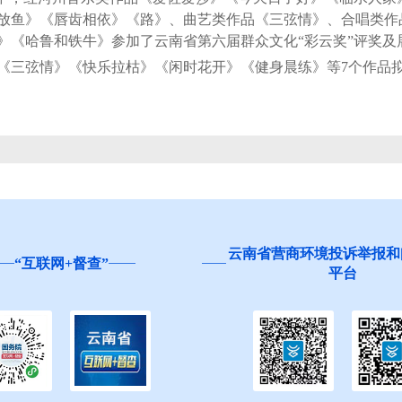
放鱼》《唇齿相依》《路》、曲艺类作品《三弦情》、合唱类作
》《哈鲁和铁牛》参加了云南省第六届群众文化“彩云奖”评奖及
弦情》《快乐拉枯》《闲时花开》《健身晨练》等7个作品拟
云南省营商环境投诉举报和
“互联网+督查”
平台