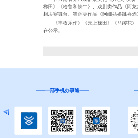
梯田》《哈鲁和铁牛》、戏剧类作品《阿龙
相决赛舞台。舞蹈类作品《阿细姑娘跳喜酒
《丰收乐作》《云上梯田》《马缨花》《三
在公示。
一部手机办事通