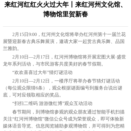
来红河红红火火过大年丨来红河州文化馆、
博物馆里贺新春
2月15日9:00，红河州文化馆将举办红河州第十一届兰花
展暨迎新春古典乐舞展演，邀请大家一起赏古典乐舞、品国
兰雅韵。
2月10日—2月17日，红河州博物馆将开展宏图大展·盛世
龙年系列活动，与市民游客共度美好的春节假期。
“欢欢喜喜过大年”猜灯谜活动
2月10日—2月12日，一楼序厅将举办春节猜灯谜活动
（每位观众限猜6条），观众根据谜面编号到服务台说出谜
底，可对应领取相应的奖品。
“扫扫二维码 游游微红博”观众互动活动
春节期间，到博物馆参观的观众朋友通过智能手机扫描
关注“红河州博物馆”微信公众号成为荣誉观众，即可体验新
媒体语音导览、信息阅览辅助参观博物馆，并可得到为您精