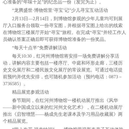
心准备的“年味十足”的纪念品一份（发完为止）。
“龙腾盛世·博物馆里‘寻宝’记”少儿寻宝互动活动
2月13日—2月14日，到博物馆参观的少年儿童均可到展
厅入口服务台领取一份寻宝图，并根据寻宝图上给出的线索
在博物馆三楼展厅开始“寻宝”旅程。在完成“寻宝”并经工作人
员确认答案正确后即可获得博物馆准备的一份奖品。
“每天十点半”免费讲解活动
每天10:30，红河州博物馆将安排一场免费讲解分享活
动，讲解内容主要包括一楼序厅、中庭和环形走廊，三楼历
史文化展厅和二楼民族文化展厅的常设展览。可通过电话提
前预约并优先安排，也可随机参加活动（预约电话：0873－
3736585）。
精品展览参观活动
春节期间，在红河州博物馆一楼机动展厅推出《风华
——新中国成立以来的红河州文化艺术》，在二楼机动展厅
推出《启智增慧——杨成先生老课本及学习用品收藏展》两
个精品展览。