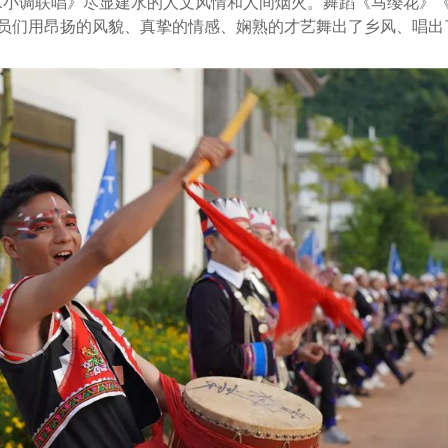
水小调联唱》尽显建水的人文风情和人间烟火。舞蹈《马缨花》
员们用昂扬的风貌、真挚的情感、娴熟的才艺舞出了乡风、唱出