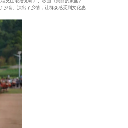
《唱支山歌给党听》、歌曲《美丽的家园》
了乡音、演出了乡情，让群众感受到文化惠