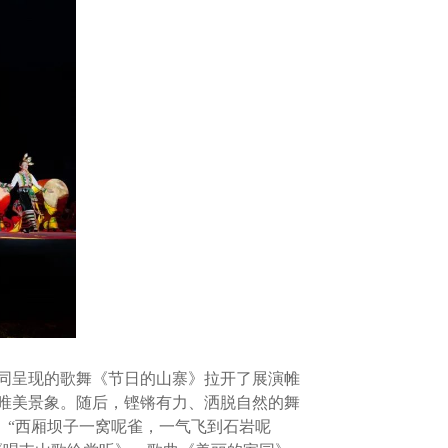
同呈现的歌舞《节日的山寨》拉开了展演帷
唯美景象。随后，铿锵有力、洒脱自然的舞
。“西厢坝子一窝呢雀，一气飞到石岩呢