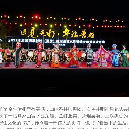
富裕生活和幸福美满，由绿春县歌舞团、石屏县哨冲舞龙队共
现了一幅彝家山寨水波荡漾、鱼虾肥美、炊烟袅袅、豆腐飘香的
守住文化的“魂”，传承着一部伟大的史诗，也书写着当下的生活