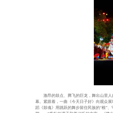
激昂的鼓点、腾飞的巨龙，舞出山里人的
幕。紧跟着，一曲《今天日子好》向观众展
蹈《鼓魂》用跳跃的舞步留住民族的“根”、