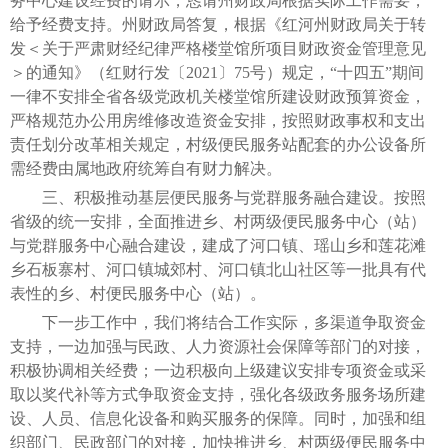
务中心建设经费的请示，恳请州财政局根据实际工作需要，
给予经费支持。州财政局答复，根据《红河州财政局关于转
发＜关于严肃财经纪律严格楼堂馆所项目财政资金管理意见
＞的通知》（红财行发〔2021〕75号）规定，“十四五”期间
一律不安排全省各级党政机关楼堂馆所建设财政预算资金，
严格规范办公用房维修改造资金安排，按照财政事权和支出
责任划分改革相关规定，村级便民服务站配套的办公设备所
需经费由属地政府统筹自有财力解决。
三、积极推动基层便民服务与党群服务融合建设。按照
省级的统一安排，全面推进乡、村两级便民服务中心（站）
与党群服务中心融合建设，建成了河口镇、瑶山乡和莲花滩
乡石板寨村、河口镇城郊村、河口镇北山社区等一批具有代
表性的乡、村便民服务中心（站）。
下一步工作中，我们将结合工作实际，多渠道争取资金
支持，一边加强与民政、人力资源社会保障等部门的对接，
积极协调相关经费；一边积极向上级建议安排专项资金或采
取以奖代补等方式争取资金支持，强化各级政务服务场所建
设、人员、信息化设备和购买服务的保障。同时，加强和组
织部门、民政部门的对接，加快推进乡、村两级便民服务中