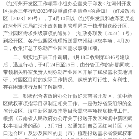
《红河州开发区工作领导小组办公室关于印发< 红河州开发
区振兴三年行动2023年度重点任务清单>的通知》（红发改地
区〔2023〕89号），于4月10日以《红河州发展和改革委员会
红河州司法局红河州政务服务管理局关于梳理报送经开区、
产业园区需求州级事项的通知》（红政务联发〔2023〕1号）
到经开区、各产业园区梳理报送需求州级职权事项，4月20
日，收集汇总了弥勒产业园区需求事项10项。
二、到实地开展工作调研。4月18日收到第0346号建议
后，迅速行动，于4月24日至25日，由分管工作的苏鹏同志，
带领相关科室负责人到弥勒产业园区开展了赋权需求实地调
研，对园区目前的实际工作情况、赋权的可行性、有利性、
存在困难进行及时了解调查。
三、积极配合省政府办公厅做好云南省开发区、滇中新
区赋权事项指导目录制定相关工作。一是做好省级组织的全
省开发区、滇中新区赋权指导目录需求事项摸底梳理工作。
根据《云南省人民政府办公厅关于报送开发区和滇中新区赋
权事项目录的函》，3月7日，发通知到自贸区红河片区（河
口边合区）及涉及园区的县（市）梳理报送需求省级赋权事