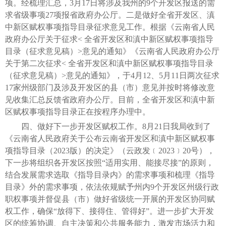
项。经梳理汇总，3月17日将涉及我州的9个开发区报送的需
求省级事项27项报省政府办公厅。二是做好全省开发区、滇
中新区赋权事项指导目录征求意见工作。根据《云南省人民
政府办公厅关于征求< 全省开发区和滇中新区赋权事项指导
目录（征求意见稿）>意见的通知》《云南省人民政府办公厅
关于第二次征求< 全省开发区和滇中新区赋权事项指导目录
（征求意见稿）>意见的通知》，于4月12、5月11日两次征求
17家州级部门及涉及开发区的县（市）意见并按时将修改意
见收集汇总反馈省政府办公厅。目前，全省开发区和滇中新
区赋权事项指导目录正在按程序办理中。
四、做好下一步开发区赋权工作。8月21日我局收到了
《云南省人民政府关于公布云南省开发区和滇中新区赋权事
项指导目录（2023版）的决定》（云政发﹝2023﹞20号），
下一步将组织各开发区按照“适用实用、能接尽接”的原则，
结合发展需求选取《指导目录内》的需求事项和梳理《指导
目录》外的需求事项，依法依规赋予州内9个开发区州级行政
职权事项并督促县（市）做好省级统一开展的开发区协同赋
权工作，确保“放得下、接得住、管得好”。进一步扩大开发
区的统筹协调、自主决策和公共服务能力，激发市场活力和