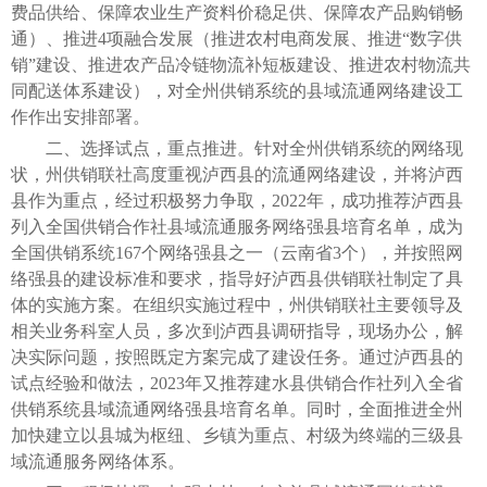
费品供给、保障农业生产资料价稳足供、保障农产品购销畅
通）、推进4项融合发展（推进农村电商发展、推进“数字供
销”建设、推进农产品冷链物流补短板建设、推进农村物流共
同配送体系建设），对全州供销系统的县域流通网络建设工
作作出安排部署。
二、选择试点，重点推进。针对全州供销系统的网络现
状，州供销联社高度重视泸西县的流通网络建设，并将泸西
县作为重点，经过积极努力争取，2022年，成功推荐泸西县
列入全国供销合作社县域流通服务网络强县培育名单，成为
全国供销系统167个网络强县之一（云南省3个），并按照网
络强县的建设标准和要求，指导好泸西县供销联社制定了具
体的实施方案。在组织实施过程中，州供销联社主要领导及
相关业务科室人员，多次到泸西县调研指导，现场办公，解
决实际问题，按照既定方案完成了建设任务。通过泸西县的
试点经验和做法，2023年又推荐建水县供销合作社列入全省
供销系统县域流通网络强县培育名单。同时，全面推进全州
加快建立以县城为枢纽、乡镇为重点、村级为终端的三级县
域流通服务网络体系。