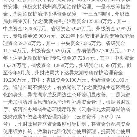
算安排。积极支持我州高原湖泊保护治理。一是积极筹措资
金，为湖泊保护治理提供资金保障。“十三五”期间，州财政
局共筹集安排异龙湖湖泊保护治理资金125,834万元，其中：
中央资金18,906万元、省级资金5,943万元、州级资金5,985万
元，专项债券95,000万元。2021年下达安排异龙湖专项保护治
理资金59,760万元，其中：中央资金7,686万元、省级资金
11,254万元、州级资金3,520万元，专项债券37,300万元。2022
年下达异龙湖保护治理专项资金37,728万元，其中：中央资金
15,270万元，省级资金11,868万元，州级资金10,590万元。截
至今年6月底，州财政局共下达异龙湖专项保护治理资金
19,200万元，其中：省级资金9,100万元，州级资金10,100万
元。通过长期不懈努力，有效遏制了异龙湖流域生态环境恶
化的势头，异龙湖水质及周边生态环境明显改善。二是为进
一步加强我州高原湖泊保护治理补助资金管理，根据省财政
厅、省河长办和省生态环境厅印发《云南省九大高原湖泊省
级财政奖补资金考核管理办法》（云财资环〔2022〕74
号），州财政局建立资金激励引导机制，将资金分配与资金
使用绩效挂钩，激励各地强化资金使用管理，提高资金使用