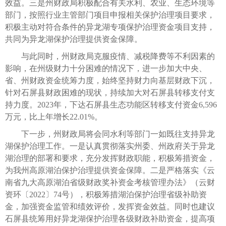
效益。三是州财政局积极配合有关水利、农业、生态环境等
部门，按照行业主管部门项目申报相关保护治理项目要求，
积极主动对符合条件的异龙湖专项保护治理资金项目支持，
共同为异龙湖保护治理提供资金保障。
与此同时，州财政局克服疫情、减税降费等不利因素的
影响，在州级财力十分困难的情况下，进一步加大中央、
省、州财政资金统筹力度，始终坚持财力向基层财政下沉，
针对石屏县财政困难的现状，持续加大对石屏县转移支付支
持力度。2023年，下达石屏县生态功能区转移支付资金6,596
万元，比上年增长22.01%。
下一步，州财政局将会同水利等部门一如既往支持异龙
湖保护治理工作。一是认真贯彻落实州委、州政府关于异龙
湖治理的部署和要求，充分发挥财政职能，积极筹措资金，
为我州高原湖泊保护治理提供资金保障。二是严格落实《云
南省九大高原湖泊省级财政奖补资金考核管理办法》（云财
资环〔2022〕74号），积极筹措湖泊保护治理省级补助资
金，加强资金监管和绩效评价，发挥资金效益。同时也建议
石屏县统筹用好异龙湖保护治理各级财政补助资金，提高项