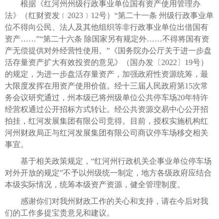
根据《红河州州级行政事业单位国有资产使用管理办
法》（红财资发﹝2023﹞12号）“第二十一条 州级行政事业单
位不得向公民、法人及其他组织等非行政事业单位出借国有
资产……”“第二十六条 除国家另有规定外……不得将国有资
产无偿提供对外经营性使用。”《国务院办公厅关于进一步盘
活存量资产扩大有效投资的意见》（国办发〔2022〕19号）
的规定，为进一步盘活存量资产，加强政府性资源统筹，最
大限度发挥在用资产使用价值。经十三届人民政府第15次常
务会议研究通过，州本级已将州级单位公共停车场20年特许
经营权通过公开招标方式转让。经公共资源交易中心公开招
拍挂，红河发展集团有限公司竞得。目前，授权实施机构红
河州财政局正与红河发展集团有限公司商议停车场移交相关
事宜。
基于相关政策规定，“红河州行政机关企事业单位停车场
对外开放的规定”不予以州级统一制定，地方各级政府应结合
本级实际情况，统筹本级资产资源，健全管理制度。
感谢你们对我州财政工作的关心和支持，请在今后对我
们的工作多提宝贵意见和建议。