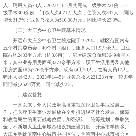
人、聘用人员73人，2023年1-5月共完成二级手术221例，一
级手术300余例，门诊人次4.71万人次；住院人次897人，同比
增长31.7%；业务总收入为510.38万元，同比增长23.3%。
（二）大庄乡中心卫生院基本情况
开远市大庄乡中心卫生院建院于1979年，辖区范围内有
五个村民委员会、40个村（组），服务人口1.9万余人。卫生
院占地2433平方米（约3.6亩），房屋建筑总面积3649余平方
米，其中业务用房面积3273余平方米，职工生活用房及其他
用房的面积为376余平方米。现有职工59人，在编人员17人。
聘用人员42人。2023年1—5月业务总收入221.23万元，较去年
同期减少6.64万元，同比减少3%。
二、建议答复
一直以来，州人民政府高度重视医疗卫生事业发展工
作，把医疗卫生事业发展放在全州推进经济社会发展、保障
和改善民生的重要战略位置，加强设计，统筹规划，争取资
金，不断加大卫生领域基础设施建设力度。开远市羊街乡、
大庄乡地处滇南中心城市中心区位，为滇南中心城市核心区