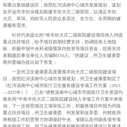
和重点集镇建设区，按照红河滇南中心城市发展规划，谋划
在开远市羊街乡规划新建羊街大庄二级医院，以满足羊街、
大庄、草坝、鸡街等人民群众多层次、全方位、全周期的健
康服务需求。
针对代表提出的“将羊街大庄二级医院建设项目纳入州级
重点扶持项目，给予项目前期经费支持，协调统筹土地指
标，积极申报中央和省级预算内投资等项目资金，统筹安排
差额拨款事业单位人员编制150人。”的建议，州卫生健康委
商州委编办提出如下答复：
一是州卫生健康委高度重视羊街大庄二级医院建设项
目，按照红河滇南中心城市发展规划，州卫生健康委制定了
《红河滇南中心城市医疗卫生服务建设专项工作方案（2021
—2035年）》，已在“调整滇南中心城市市级医疗卫生资源均
衡布局”中将羊街大庄二级医院建设纳入专项工作方案中来推
动，下一步按照项目立项审批工作，积极将项目申报为州级
重点扶持项目，州卫生健康委、州发展和改革委、州财政局
将根据工作职责努力协调做好中央、省级以及州级各项专项
资金申报工作。州卫生健康委将积极协调项目建设以及建成