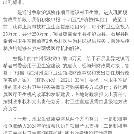
出列标准。
二是通过争取沪滇协作项目建设村卫生室。进入巩固脱
贫成果阶段，我们积极申报“十四五”沪滇协作项目，截至目
前，获得上海帮扶村卫生室援建项目5个，每个村卫生室投入
25万元，共计250万元，项目覆盖金平县和泸西县。石屏县阿
希者村卫生室目前有2名乡村医生为村民提供服务，百姓头疼
脑热均能够在乡村两级医疗机构解决。
您提出的“由州级财政补助50万元，给予石屏县异龙镇阿
希者村委会用于卫生室建设”的建议，经与州财政局对接，答
复：“根据《红河州医疗卫生领域财政事权和支出责任划分改
革实施方案》（红政办发〔2021〕33号）要求，村卫生室提
供的基本公共卫生服务采取政府购买服务方式拨付；各地所
属医疗卫生机构改革和发展建设，各地财政承担支出责任”。
按财政事权和支出责任划分，村卫生室建设需由县级地方政
府负责。
下一步，州卫生健康委将从两个方向努力：一是积极申
报争取纳入2024年沪滇帮扶协作项目予以支持；二是积极申
报云南省村卫生室“强基扩能”能力达标建设行动项目。