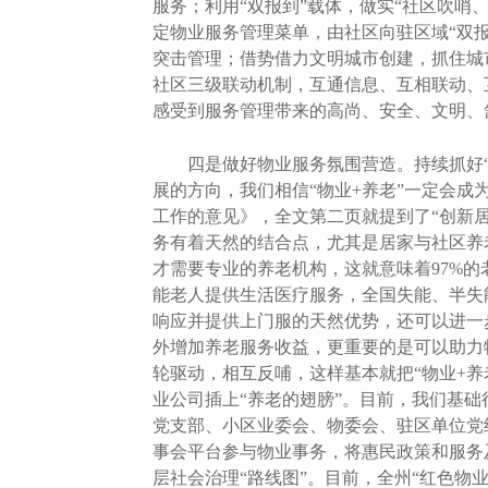
服务；利用“双报到”载体，做实“社区吹哨
定物业服务管理菜单，由社区向驻区域“双
突击管理；借势借力文明城市创建，抓住城
社区三级联动机制，互通信息、互相联动、
感受到服务管理带来的高尚、安全、文明、
四是做好物业服务氛围营造。持续抓好“红
展的方向，我们相信“物业+养老”一定会成
工作的意见》，全文第二页就提到了“创新居
务有着天然的结合点，尤其是居家与社区养老
才需要专业的养老机构，这就意味着97%的
能老人提供生活医疗服务，全国失能、半失
响应并提供上门服的天然优势，还可以进一
外增加养老服务收益，更重要的是可以助力
轮驱动，相互反哺，这样基本就把“物业+
业公司插上“养老的翅膀”。目前，我们基础
党支部、小区业委会、物委会、驻区单位党
事会平台参与物业事务，将惠民政策和服务
层社会治理“路线图”。目前，全州“红色物