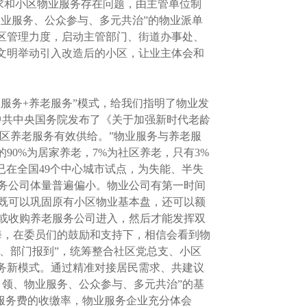
需求和小区物业服务存在问题，由主管单位制
物业服务、公众参与、多元共治”的物业派单
区管理力度，启动主管部门、街道办事处、
文明举动引入改造后的小区，让业主体会和
服务+养老服务”模式，给我们指明了物业发
，中共中央国务院发布了《关于加强新时代老龄
社区养老服务有效供给。”物业服务与养老服
90%为居家养老，7%为社区养老，只有3%
已在全国49个中心城市试点，为失能、半失
服务公司体量普遍偏小。物业公司有第一时间
既可以巩固原有小区物业基本盘，还可以额
或收购养老服务公司进入，然后才能发挥双
海，在委员们的鼓励和支持下，相信会看到物
应、部门报到”，统筹整合社区党总支、小区
务新模式。通过精准对接居民需求、共建议
领、物业服务、公众参与、多元共治”的基
业服务费的收缴率，物业服务企业充分体会