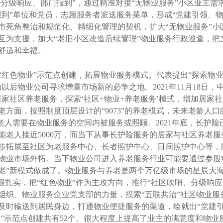
、分级响应、部门报到”，通过精准对接“无物业服务”小区业主
报到”单位和党员，志愿服务者派送服务菜单，形成“党建引领、
市死角整治和规范化、精细化管理的契机，扩大“无物业服务”小
互为支援，加大“老旧小区改造后续管理”物业服务行政巡查，把
舒适和幸福。
色物业”示范点创建，拓展物业服务模式。代表提出“探索物业
为以后物业公司寻求增量市场新的必争之地。2021年11月18日
家社区养老服务，探索‘社区+物业+养老服务’模式，增加居家
方面，按照制度顶层设计的“9073”的养老模式，未来老龄人口的
老人需要在物业服务的空间内被服务或照顾。2021年底，长护险
能老人接近5000万，而当下从事长护险服务的居家与社区养老
步拓展至社区为老服务中心、长者照护中心、日间照护中心等，
物业市场外拓。当下物业公司进入养老服务行业可能要通过参股
养老”新模式做成了。物业服务与养老是两个万亿级市场的星辰大
很扎实，把“红色物业”作为主攻方向，推行“社区吹哨、分级响
组织、物业服务企业党支部的力量，摸索“五联共治”社区物业服
及时输送到居民身边，打通物业便捷服务的渠道，绘就出“党建引
业”示范点创建共有52个。很大程度上提高了业主的满意度和物