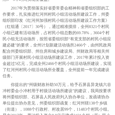
2017年为贯彻落实好省委常委会精神和省委组织部的工
作要求，扎实推进红河州村民小组活动场所建设工作，州委
组织部印发《红河州加强村民小组活动场所建设工作方案》
（红组通〔2017〕30号），通过精准摸排，全州8321个村民
小组已建有活动场所，占村民小组总数的69.78%，3604个村
民小组无活动场所，按照省委组织部“有党支部的村民小组应
建必建”的要求，全州计划新建活动场所2466个，由州民政局
配合州委组织部、州住房和城乡建设局、州财政局等相关州
级部门开展村民小组活动场所建设工作，2017年累计投入资
金超过5亿元，完成全州2466个村民小组活动场所建设，实现
了红河州村民小组活动场所全覆盖，全州提前一年完成建设
任务。
你提出的“州级财政补助50万元，给予石屏县异龙镇六谷
冲村委会小冲村用于村级活动场所建设”的建议，我局按要求
将州委组织部、石屏县人民政府列入协办单位，发函请协办
单位提出协办意见，州委组织部函复：红河州辖138个乡镇
（街道），1088个行政村、村改居99个，11483个村民小组。