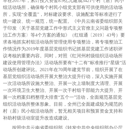
早在2017年，累计投入资金8.9亿元建成3421个村（居）民小
组活动场所，确保每个村民小组党支部有可供使用的活动场
所，实现“全覆盖”，对标建设要求、设施配套等标准进行了
统一建设、统一规范，统一配置。《中共云南省委组织部关
于印发〈关于基层党建工作中形式主义官僚主义问题专项整
治工作方案〉等4个方案的通知》（红组通〔2019〕43号）要
求各地抓实村组活动场所管理使用专项整治，将专项整治工
作情况作为2019年度基层党组织书记抓基层党建工作述职评
议考核的重要内容。同时，对照《红河州村级组织活动场所
建设使用管理办法》活动场所要有“十二有”标准推行“星级”活
动场所创建评比。2021年在70周年建党节前，组织开展了在
基层党组织活动场所开展大整治大提升行动，深入实施开展
一次活动场所设施大整治、开展一次上墙制度大清理、开展
一次环境卫生大整治、开展一次干村组干部能力大提升、开
展一次档案归档整理大排查“五个一”活动，全面规范基层党
组织活动场所整体形象。目前，全州已全面建成较为规范的
村（居）民小组活动场所，暂无相关项目和预算资金支持和
补助村级活动室提升改造或建设。
按照中共云南省委组织部《转发中共中央组织部办公厅