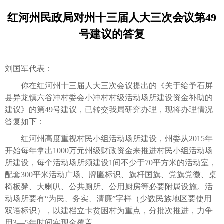
红河州民政局对州十三届人大三次会议第49
号建议的答复
刘国军代表：
你在红河州十三届人大三次会议提出的《关于给予石屏
县异龙镇六谷冲村委会小冲村村级活动场所建设资金补助的
建议》的第49号建议，已转交我局研究办理，现将办理情况
答复如下：
红河州高度重视村民小组活动场所建设，州委从2015年
开始每年拿出1000万元州级财政资金来推进村民小组活动场
所建设，每个活动场所须建设1间不少于70平方米的活动室，
配套300平米活动广场、牌匾标识、旗杆国旗、党旗党徽、桌
椅板凳、大喇叭、公共厕所、公用厨房等必要附属设施。活
动场所要有“为民、务实、清廉”字样（少数民族地区要使用
双语标识），以建档立卡贫困村为重点，分批次推进，力争
用3—5年时间实现全覆盖。