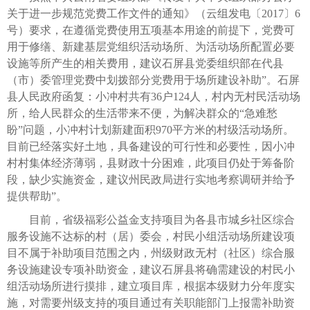
关于进一步规范党费工作文件的通知》（云组发电〔2017〕6
号）要求，在遵循党费使用五项基本用途的前提下，党费可
用于修缮、新建基层党组织活动场所、为活动场所配置必要
设施等所产生的相关费用，建议石屏县党委组织部在代县
（市）委管理党费中划拨部分党费用于场所建设补助”。石屏
县人民政府函复：小冲村共有36户124人，村内无村民活动场
所，给人民群众的生活带来不便，为解决群众的“急难愁
盼”问题，小冲村计划新建面积970平方米的村级活动场所。
目前已经落实好土地，具备建设的可行性和必要性，因小冲
村村集体经济薄弱，县财政十分困难，此项目仍处于筹备阶
段，缺少实施资金，建议州民政局进行实地考察调研并给予
提供帮助”。
目前，省级福彩公益金支持项目为各县市城乡社区综合
服务设施不达标的村（居）委会，村民小组活动场所建设项
目不属于补助项目范围之内，州级财政无村（社区）综合服
务设施建设专项补助资金，建议石屏县将确需建设的村民小
组活动场所进行摸排，建立项目库，根据本级财力分年度实
施，对需要州级支持的项目通过有关职能部门上报需补助资