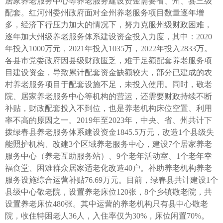
居家养老服务中心等养老服务建设资金需要省、州、县三级
配套。红河州委州政府面对全州养老服务项目数量逐年增
多，经济下行压力加大的情况下，努力克服州级财政困难，
逐年加大州级养老服务体系建设资金投入力度，其中：2020
年投入1000万元，2021年投入1035万，2022年投入2833万。
各县市党委政府因县级财政匮乏，难于足额配套养老服务项
目建设资金，导致累计配套资金缺额较大，部分已建成的农
村养老服务项目于配套设施不足，未投入使用。同时，敬老
院、居家养老服务中心等机构的营运，还需要财政持续不断
补贴，财政配套投入不到位，也是养老机构床位空置、利用
率不高的原因之一。2019年至2023年，中央、省、州共计下
拨绿春县养老服务体系建设资金1845.5万元，改造1个县级失
能照护机构、改建3个区域养老服务中心，建设7个居家养老
服务中心（养老互助服务站）、9个老年活动室、1个老年幸
福食堂、困难群众居家适老化改造40户。补助养老机构养老
服务设施综合运营补贴76.69万元。目前，绿春县共计建设1个
县级中心敬老院，设置养老床位120张，8个乡镇敬老院，共
设置养老床位480张。其中运营的养老机构只有县中心敬老
院，收住特困老人36人，入住率仅为30%，床位闲置70%。