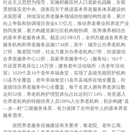
社会主义思想为指导，实施积极应对人口老龄化战略，全面
贯彻落实党中央、国务院关于推进基本养老服务体系建设的
决策部署，持续深化养老服务领域供给侧结构性改革，累计
向上争取和协调项目资金8.37亿元，推动养老事业和养老产业
协同发展，着力构建居家社区机构相协调、医养康养相结合
的基本养老服务体系。截至2023年8月，全州共建成各类养老
服务机构和养老服务设施1734所，其中：城市公办养老机构
27所，敬老院78所，社会力量兴办养老机构27所，街道级综
合养老服务中心12所，居家养老服务中心（服务站）561个，
共设置养老床位2.16万张；建有老年活动场所（含老年活动
室）1029个及16个老年幸福食堂，实现了县级失能照护机构
13县市全覆盖，老年幸福食堂13县市县城所在地全覆盖，街
道级综合养老服务中心全覆盖，每千名老人拥有养老床位数
达到32张，养老机构护理型床位占比达到57.14%，有意愿入
住养老机构的特困供养人员100%入住养老机构，初步构建“县
—乡—村”三级服务体系，有力保障了全州老年人的基本养老
服务需求。
按照养老服务设施建设有关要求，敬老院、老年公寓、