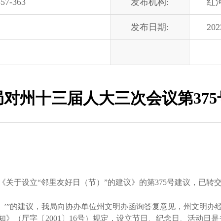
57-363
发布机构:
红
发布日期:
202
对州十三届人大三次会议第37
于设立“邻里友好日（节）”的建议》的第375号建议，已转
’”的建议，我局向协办单位州文明办函询答复意见，州文明办
》（厅字〔2001〕16号）规定，设立节日、纪念日、活动日