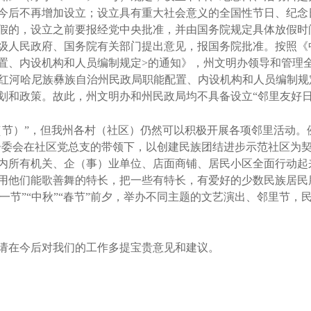
今后不再增加设立；设立具有重大社会意义的全国性节日、纪念
假的，设立之前要报经党中央批准，并由国务院规定具体放假时
级人民政府、国务院有关部门提出意见，报国务院批准。按照《中
置、内设机构和人员编制规定>的通知》，州文明办领导和管理
 红河哈尼族彝族自治州民政局职能配置、内设机构和人员编制规定>
划和政策。故此，州文明办和州民政局均不具备设立“邻里友好日
”，但我州各村（社区）仍然可以积极开展各项邻里活动。例如，
区居委会在社区党总支的带领下，以创建民族团结进步示范社区为
内所有机关、企（事）业单位、店面商铺、居民小区全面行动起
用他们能歌善舞的特长，把一些有特长，有爱好的少数民族居民朋
“五一节”“中秋”“春节”前夕，举办不同主题的文艺演出、邻里节
在今后对我们的工作多提宝贵意见和建议。