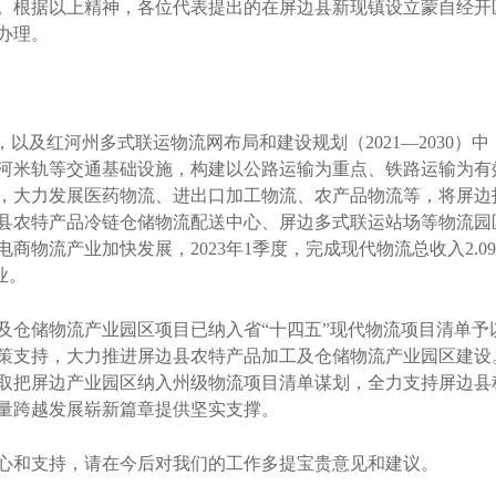
。根据以上精神，各位代表提出的在屏边县新现镇设立蒙自经开
办理。
及红河州多式联运物流网布局和建设规划（2021—2030）
河米轨等交通基础设施，构建以公路运输为重点、铁路运输为有
，大力发展医药物流、进出口加工物流、农产品物流等，将屏边
县农特产品冷链仓储物流配送中心、屏边多式联运站场等物流园
物流产业加快发展，2023年1季度，完成现代物流总收入2.09亿
业。
仓储物流产业园区项目已纳入省“十四五”现代物流项目清单予
策支持，大力推进屏边县农特产品加工及仓储物流产业园区建设
取把屏边产业园区纳入州级物流项目清单谋划，全力支持屏边县
量跨越发展崭新篇章提供坚实支撑。
和支持，请在今后对我们的工作多提宝贵意见和建议。