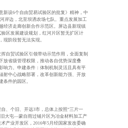
意新设6个自由贸易试验区的批复》精神，中
红河岸边，北至坝洒农场七队。重点发展加工
越经济走廊创新合作示范区。屏边县新现镇
试验区发展建设规划，红河片区暂无扩区计
，现阶段暂无法实现。
发挥自贸试验区引领带动示范作用，全面复制
下放省级管理权限，推动各自优势深度叠
影响力。申建条件：体制机制灵活且具有平
辐射中心战略部署，改革创新能力强、开放
建条件的园区。
自、个旧、开远3市，总体上按照“三片一
个旧大屯—蒙自雨过铺片区为冶金材料加工产
术产业开发区，2016年5月经国家发改委确