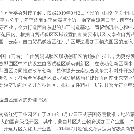
管委会对接了解，按照2019年8月2日下发的《国务院关于同
12平方公里，四至范围东至南溪河岸边，南至南溪河口岸，西至
等产业，全力打造面向东盟的加工制造基地、商贸物流中心和中
四至范围内。根据自贸试验区区域设置的相关要求以及云南省自贸
国（云南）自由贸易试验区红河片区屏边县加工物流园区的建议
中国（云南）自由贸易试验区联动创新区的通知》指出，为更好
放型园区中择优设立自贸试验区联动创新区，在联动创新区同步
型园区协同推进改革创新，整体提升云南综合竞争力和对外开放
开发区；符合全省构建区域协调发展格局和建设面向南亚东南亚
类经济功能区及开放型园区。根据文件精神，屏边县暂无符合申
流园区建议的办理情况
河工业园区）于2013年1月17日正式获国务院批准，地跨蒙
近最大的国家级经开区。其中，蒙自片区为生物资源加工产业园；
开远片区为化工产业园。2014年7月经省政府认定为省级高新技