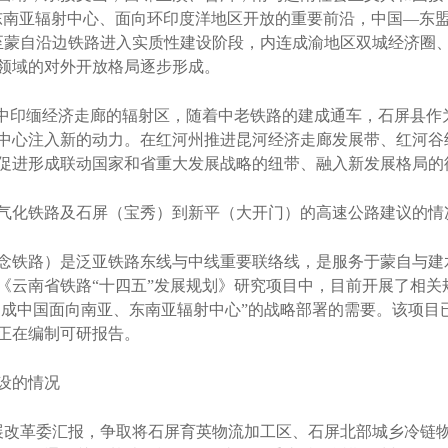
东南亚辐射中心、面向环印度洋地区开放的重要前沿，中国—东
至蒙自沿边铁路进入实质性建设阶段，内连成渝地区双城经济圈
领域的对外开放格局逐步形成。
中印缅经济走廊的辐射区，随着中老铁路的建成通车，石屏县作
中心注入新的动力。在红河州推进昆河经济走廊发展带、红河谷
促进形成联动国家和省重大发展战略的纽带、融入新发展格局的
化铁路及石屏（宝秀）到新平（大开门）的高速公路建议的情
铁路）是泛亚铁路东线与中线重要联络线，是服务于蒙自与建
《云南省铁路“十四五”发展规划》研究项目中，目前开展了相关
建成中国面向南亚、东南亚辐射中心”的战略部署的需要。该项目已
正在编制可研报告。
设的情况
展改革委汇报，争取将石屏育英物流加工区、石屏北部城乡冷链