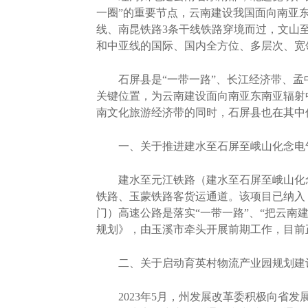
一圈”的重要节点，云南建设我国面向南亚
线、南昆铁路3条干线铁路穿境而过，文山
和中亚线的国际、国内全方位、多层次、宽
石屏县是“一带一路”、长江经济带、孟
关键位置，为云南建设面向南亚东南亚辐射
南文化旅游经济带的同时，石屏县也在其中
一、关于推进建水至石屏至峨山化念电气
建水至元江铁路（建水至石屏至峨山化念
铁路、玉蒙铁路客货运通道。该项目已纳入
门）高速公路是落实“一带一路”、“把云南
规划》，由玉溪市牵头开展前期工作，目前
二、关于启动育英村物流产业园规划建
2023年5月，州发展改革委积极向省发