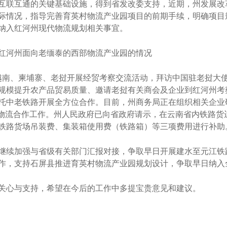
互联互通的关键基础设施，得到省发改委支持，近期，州发展改
际情况，指导完善育英村物流产业园项目的前期手续，明确项目
纳入红河州现代物流规划相关事宜。
河州面向老缅泰的西部物流产业园的情况
越南、柬埔寨、老挝开展经贸考察交流活动，拜访中国驻老挝大
规模提升农产品贸易质量、邀请老挝有关商会及企业到红河州考
托中老铁路开展全方位合作。目前，州商务局正在组织相关企业
境物流合作工作。州人民政府已向省政府请示，在云南省内铁路货
铁路货场吊装费、集装箱使用费（铁路箱）等三项费用进行补助
续加强与省级有关部门汇报对接，争取早日开展建水至元江铁
作，支持石屏县推进育英村物流产业园规划设计，争取早日纳入
心与支持，希望在今后的工作中多提宝贵意见和建议。