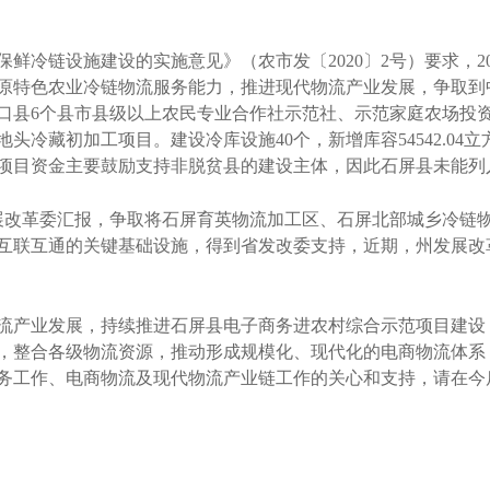
冷链设施建设的实施意见》（农市发〔2020〕2号）要求，20
原特色农业冷链物流服务能力，推进现代物流产业发展，争取到中
口县6个县市县级以上农民专业合作社示范社、示范家庭农场投
冷藏初加工项目。建设冷库设施40个，新增库容54542.04立
项目资金主要鼓励支持非脱贫县的建设主体，因此石屏县未能列
展改革委汇报，争取将石屏育英物流加工区、石屏北部城乡冷链
互联互通的关键基础设施，得到省发改委支持，近期，州发展改
产业发展，持续推进石屏县电子商务进农村综合示范项目建设
，整合各级物流资源，推动形成规模化、现代化的电商物流体系
务工作、电商物流及现代物流产业链工作的关心和支持，请在今