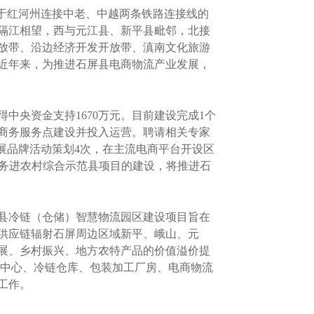
于红河州连接中老、中越两条铁路连接线的
隔江相望，西与元江县、新平县毗邻，北接
放带、沿边经济开发开放带、滇南文化旅游
近年来，为推进石屏县电商物流产业发展，
央资金支持1670万元。目前建设完成1个
子商务服务点建设并投入运营。聘请相关专家
开展品牌活动策划4次，在主流电商平台开设区
商务进农村综合示范县项目的建设，将推进石
县冷链（仓储）智慧物流园区建设项目旨在
供应链辐射石屏周边区域新平、峨山、元
展、乡村振兴、地方农特产品的价值溢价提
农机交易中心、冷链仓库、包装加工厂房、电商物流
工作。