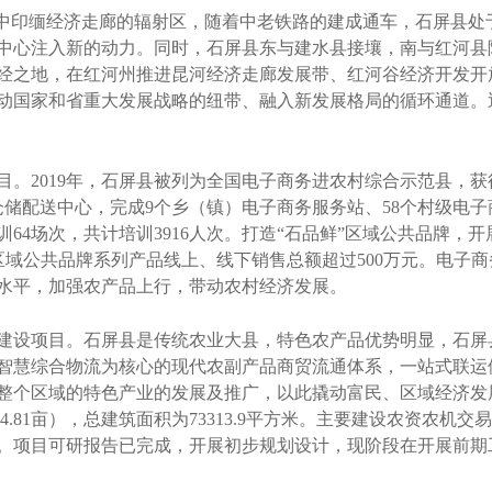
中印缅经济走廊的辐射区，随着中老铁路的建成通车，石屏县处
中心注入新的动力。同时，石屏县东与建水县接壤，南与红河县
经之地，在红河州推进昆河经济走廊发展带、红河谷经济开发开
动国家和省重大发展战略的纽带、融入新发展格局的循环通道。
2019年，石屏县被列为全国电子商务进农村综合示范县，获得中
仓储配送中心，完成9个乡（镇）电子商务服务站、58个村级电
64场次，共计培训3916人次。打造“石品鲜”区域公共品牌，
，区域公共品牌系列产品线上、线下销售总额超过500万元。电子
水平，加强农产品上行，带动农村经济发展。
设项目。石屏县是传统农业大县，特色农产品优势明显，石屏
智慧综合物流为核心的现代农副产品商贸流通体系，一站式联运
整个区域的特色产业的发展及推广，以此撬动富民、区域经济发
约164.81亩），总建筑面积为73313.9平方米。主要建设农资
。项目可研报告已完成，开展初步规划设计，现阶段在开展前期