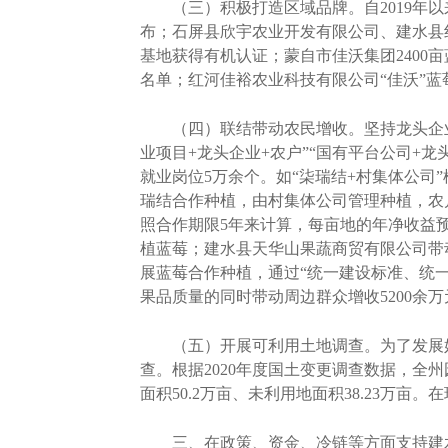
（三）积极打造区域品牌。自2019年以
布；石屏县欣宇农业开发有限公司、建水县红
基地获得有机认证；蒙自市佳沃集团2400
名单；红河佳裕农业科技有限公司“佳沃”蓝
（四）联结带动农民增收。坚持龙头企业带
业项目+龙头企业+农户”“国有平台公司+
就业岗位5万余个。如“柒瑞结+村集体公
瑞结合作种植，由村集体公司管理种植，农
照合作期限5年来计算，每亩地的年净收益预计
植蓝莓；建水县天华山果蔬商贸有限公司带动
展蓝莓合作种植，通过“统一建设标准、统一
果品质量的同时带动周边群众增收5200余万
（五）开展可利用土地调查。为了发展好
查。根据2020年度国土变更调查数据，全州园地
面积50.2万亩、未利用地面积38.23
三、在政策、资金、冷链等方面支持建