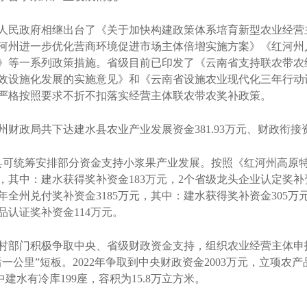
民政府相继出台了《关于加快构建政策体系培育新型农业经营
河州进一步优化营商环境促进市场主体倍增实施方案》《红河州
的通知》等一系列政策措施。省级目前已印发了《云南省支持联农带
设施化发展的实施意见》和《云南省设施农业现代化三年行动计划（
严格按照要求不折不扣落实经营主体联农带农奖补政策。
财政局共下达建水县农业产业发展资金381.93万元、财政衔接资
可统筹安排部分资金支持小浆果产业发展。按照《红河州高原
元，其中：建水获得奖补资金183万元，2个省级龙头企业认定奖补资
2年全州兑付奖补资金3185万元，其中：建水获得奖补资金305万
品认证奖补资金114万元。
部门积极争取中央、省级财政资金支持，组织农业经营主体申
公里”短板。2022年争取到中央财政资金2003万元，立项农
中建水有冷库199座，容积为15.8万立方米。