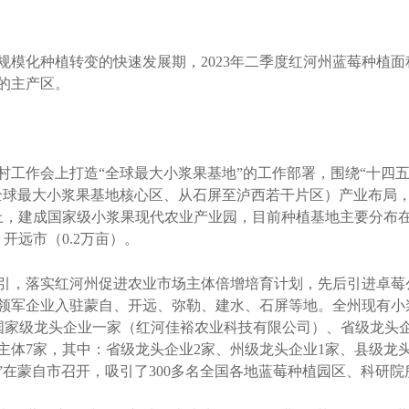
植转变的快速发展期，2023年二季度红河州蓝莓种植面积5.29
的主产区。
作会上打造“全球最大小浆果基地”的工作部署，围绕“十四五
全球最大小浆果基地核心区、从石屏至泸西若干片区）产业布局，
上，建成国家级小浆果现代农业产业园，目前种植基地主要分布在建
、开远市（0.2万亩）。
，落实红河州促进农业市场主体倍增培育计划，先后引进卓莓
领军企业入驻蒙自、开远、弥勒、建水、石屏等地。全州现有小浆
有国家级龙头企业一家（红河佳裕农业科技有限公司）、省级龙头企
体7家，其中：省级龙头企业2家、州级龙头企业1家、县级龙头企
”在蒙自市召开，吸引了300多名全国各地蓝莓种植园区、科研