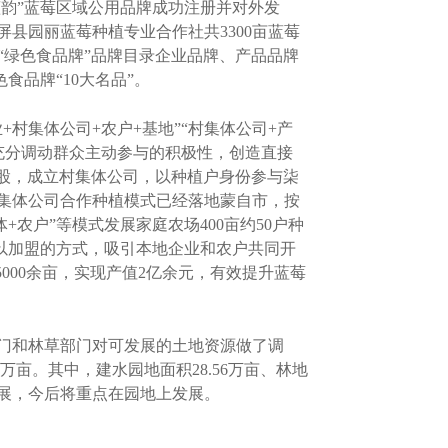
蓝韵”蓝莓区域公用品牌成功注册并对外发
县园丽蓝莓种植专业合作社共3300亩蓝莓
“绿色食品牌”品牌目录企业品牌、产品品牌
食品牌“10大名品”。
集体公司+农户+基地”“村集体公司+产
，充分调动群众主动参与的积极性，创造直接
入股，成立村集体公司，以种植户身份参与柒
集体公司合作种植模式已经落地蒙自市，按
农户”等模式发展家庭农场400亩约50户种
司以加盟的方式，吸引本地企业和农户共同开
000余亩，实现产值2亿余元，有效提升蓝莓
门和林草部门对可发展的土地资源做了调
22万亩。其中，建水园地面积28.56万亩、林地
发展，今后将重点在园地上发展。