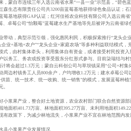
来，蒙自市连续三年入选云南省水果“一县一业”示范县，“碧色
森生态有限责任公司共3200亩蓝莓基地获得绿色食品认证；石屏
亩蓝莓基地获得GAP认证；红河佳裕农业科技有限公司入选云南省
莓、卓莓公司“怡颗莓”蓝莓建水生产基地等先后被评为云南省绿色
动，典型示范引领，强化惠民利民，积极探索推行“龙头企业+村
龙头企业+基地+农户”“龙头企业+家庭农场”等多种利益联结模式
司”模式，由村集体牵头，利用集体自有资金，或者接受村民投资
户以务工、务农或投资享受股东分红形式参与。目前柒瑞结与村
将会超过1.3万元；蒙自云科创公司与草坝镇采用“公司+村集体+
周边村镇务工人员800余户，户均增收1.2万元；建水卓莓公
供苗、统一技术、统一收购、统一销售”的模式，发展蓝莓种植5
元。
小浆果产业，整合好土地资源，农业农村部门联合自然资源部
面积401.73万亩、林地面积395.27万亩、未利用地面积149.
万亩。在现有政策下，为减少林地流失，小浆果产业不宜在林地范围内
水县小浆果产业发展情况