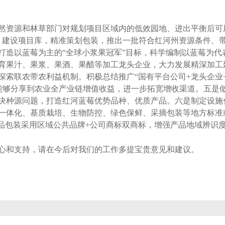
资源和林草部门对规划项目区域内的低效园地、进出平衡后可
，建设项目库，精准策划包装，推出一批符合红河州资源条件、
打造以蓝莓为主的“全球小浆果冠军”目标，科学编制以蓝莓为代
育果汁、果浆、果酒、果醋等加工龙头企业，大力发展精深加工
索联农带农利益机制。积极总结推广“国有平台公司+龙头企业+村
民能够分享到农业全产业链增值收益，进一步拓宽增收渠道。五是
决种源问题，打造红河蓝莓优势品种、优质产品。六是制定设施
一体化、基质栽培、生物防控、绿色保鲜、采摘包装等地方标准或
产品包装采用区域公共品牌+公司商标双商标，增强产品地域辨识
和支持，请在今后对我们的工作多提宝贵意见和建议。