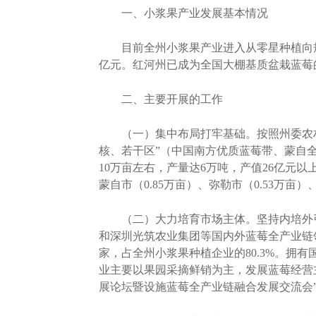
一、小浆果产业发展基本情况
目前全州小浆果产业进入从零星种植向规模化种
亿元。红河州已成为全国大棚基质盆栽蓝莓
二、主要开展的工作
（一）集中布局打牢基础。按照州委农村工
核、若干区”（中国南方优质蓝莓带、蒙自
10万亩左右，产量达6万吨，产值26亿元以
蒙自市（0.85万亩）、弥勒市（0.53万亩）
（二）大力培育市场主体。坚持内培外引
和深圳光筑农业集团等国内外蓝莓全产业链
家，占全州小浆果种植企业的80.3%。拥
业主要以果园采摘鲜销为主，发展蓝莓经营主
展论坛暨设施蓝莓全产业链融合发展交流会