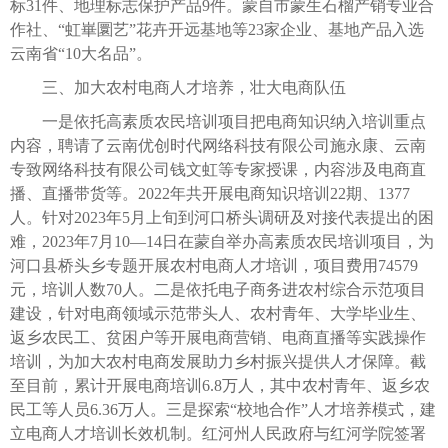
标31件、地理标志保护产品9件。蒙自市蒙生石榴产销专业合
作社、“虹崋圜艺”花卉开远基地等23家企业、基地产品入选
云南省“10大名品”。
三、加大农村电商人才培养，壮大电商队伍
一是依托高素质农民培训项目把电商知识纳入培训重点
内容，聘请了云南优创时代网络科技有限公司施永康、云南
专致网络科技有限公司钱文虹等专家授课，内容涉及电商直
播、直播带货等。2022年共开展电商知识培训22期、1377
人。针对2023年5月上旬到河口桥头调研及对接代表提出的困
难，2023年7月10—14日在蒙自举办高素质农民培训项目，为
河口县桥头乡专题开展农村电商人才培训，项目费用74579
元，培训人数70人。二是依托电子商务进农村综合示范项目
建设，针对电商领域示范带头人、农村青年、大学毕业生、
返乡农民工、贫困户等开展电商营销、电商直播等实践操作
培训，为加大农村电商发展助力乡村振兴提供人才保障。截
至目前，累计开展电商培训6.8万人，其中农村青年、返乡农
民工等人员6.36万人。三是探索“校地合作”人才培养模式，建
立电商人才培训长效机制。红河州人民政府与红河学院签署