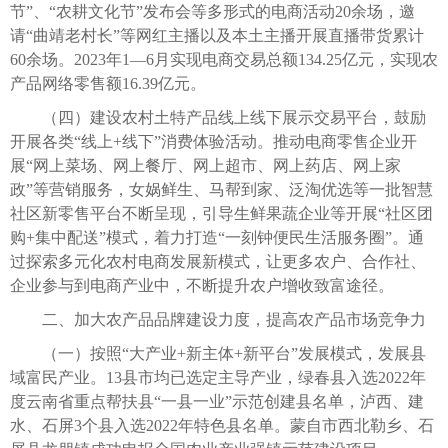
节”、“农耕文化节”发布会等多形式的电商活动20余场，邀
请“曲靖老村长”等网红主播以及本土主播开展直播带货累计
60余场。2023年1—6月实现电商交易总额134.25亿元，实现农
产品网络零售额16.39亿元。
（四）建设农村土特产品线上线下展示交易平台，鼓励
开展各类“线上+线下”消费体验活动。推动电商零售企业开
展“网上菜场、网上餐厅、网上超市、网上药店、网上家
政”等营销服务，女娲鲜生、马帮到家、泛淘优选等一批智慧
社区新零售平台不断呈现，引导生鲜果蔬企业等开展“社区团
购+集中配送”模式，着力打造“一刻钟便民生活服务圈”。通
过探索多元化农村电商发展新模式，让更多农户、合作社、
企业参与到电商产业中，不断提升农户增收致富途径。
二、加大农产品品牌建设力度，提高农产品市场竞争力
（一）按照“大产业+新主体+新平台”发展模式，发展县
域富民产业。13县市均已选定主导产业，绿春县入选2022年
度云南省重点帮扶县“一县一业”示范创建县名单，泸西、建
水、石屏3个县入选2022年特色县名单。蒙自市西北勒乡、石