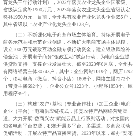
育龙头三年行动计划》，2022年落实农业龙头企业国家级、
省级认定奖补1900万元，2023年落实农业龙头企业省级认定
奖补1950万元。目前，全州共有农业产业化龙头企业655户，
其中省级以上农业产业化龙头企业128户。
（二）不断强化电子商务市场主体培育。持续开展电子
商务示范县和示范企业创建，不断扩大电商市场主体规模，
设立1000万元银政互动金融专项行动资金，建立银政风险补
偿金池，开展电子商务“银政互动”试点行动，为电商企业提
供贷款支持，支撑企业发展壮大。截至2023年6月底，全州共
有网络经营主体30743户，其中：企业网站1019个，网店1292
个，移动电商（微店、抖音小店）1808个，网络主播7272个
（带货主播692个），企业公众号1223个、小程序1853个、应
用程序99个。
（三）构建“农户+基地（专业合作社）+加工企业+电商
企业（平台）”电商供应链模式，拓宽农特产品网络营销渠
道。大力开展“数商兴农”赋能云品上行系列活动，对接国内
知名电商平台资源，积极开展多平台、多渠道、多商家联动
促销活动，开展农特产品直播带货。2023年以来，举办“梨花