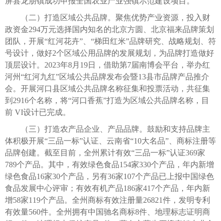
屏县龙朋镇成功申报全国农业产业强镇示范建设项目。
（二）打造区域公共品牌。聚焦优势产业资源，投入财
政资金294万元选择国内知名的北京方圆、北京福来品牌策划
团队，开展“红河花卉”、“梯田红米”品牌研究、战略规划、符
号设计，做好2个区域公用品牌的发展规划，为品牌打造做好
顶层设计。2023年8月19日，借助第7届南博会平台，举办红
河州“红河九红”区域公共品牌发布会暨13县市品牌产品推介
会。开展河口县区域公共品牌名称征集和投票活动，共征集
到2916个名称，将“河口香蕉”打造为区域公共品牌名称，目
前 VI设计已完成。
（三）打造农产品企业、产品品牌。鼓励和支持品牌主
体积极开展“三品一标”认证、云南省“10大名品”、商标注册等
品牌创建。截至目前，全州累计有效“三品一标”认证369家
789个产品。其中，有效绿色食品154家330个产品，年内新增
绿色食品16家30个产品，另有36家107个产品已上报中国绿色
食品发展中心评审；有效有机产品186家417个产品，年内新
增58家119个产品。全州商标有效注册量26821件，发明专利
有效量560件。全州拥有中国驰名商标8件、地理标志证明商