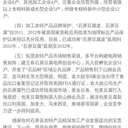
企业8户、其他加工企业4户。注重企业培育升级，培育省级
以上专精特新成长型企业5户，州级专精特新中小型企业12
户。
（四）加工农特产品品牌保护。“石屏豆腐皮、石屏豆
腐”自2011、2012年被原国家质检总局批准为地理标志产品保
护以来得以充分应用。目前，已成功将“石屏豆腐皮”延期到
2031年，“石屏豆腐”延期至2032年。
（五）拓宽农特产品市场销售渠道。多平台构建电商销
售矩阵，建立有石屏豆腐电商创业中心，共入驻孵化企业51
户。开发了“石品鲜”区域公共品牌，产品销售到了山姆会员
店、盒马鲜生等大型商超。明霞、袁大姐等8家企业办理了食
品出口备案登记证并取得美国FDA通行证，袁大姐公司生产
的石屏腐竹已成功登陆美国市场，黄金豆卷、包浆豆腐打入
海底捞，包浆豆腐预制菜入驻山姆会员店，速冻包浆豆腐新
出口到美国、加拿大、马来西亚、柬埔寨等国家，企业竞争
力进一步得到提高。
感谢你对石屏县农特产品精深加工产业发展提出的宝贵
建议，下一步，我局在州委、州政府的领导下，围绕你提出