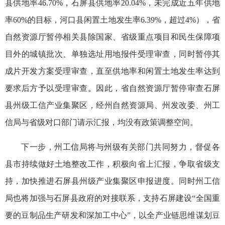
县供地率46.70%，石屏县供地率20.04%，未完成近五年供地
率60%的目标，河口县闲置土地发生率6.39%，超过4%），省
自然资源厅暂停相关县除国家、省级重点项目和民生保障项
目外的城镇批次、单独选址用地报件受理审查，同时暂停其
成片开发方案受理审查，直至供地率和闲置土地发生率达到
要求后方予以受理审查。因此，省自然资源厅暂停审查石屏
县州级工信产业集聚区，经州自然资源局、州发改委、州工
信局与省级对口部门请示汇报，均没有政策调整空间。
下一步，州工信局将与州级有关部门共同努力，督促各
县市持续做好土地整改工作，积极向省上汇报，争取省级支
持，加快推进石屏县州级产业集聚区申报进度。同时州工信
局也将加强与石屏县政府的对接联系，支持石屏建设“全国重
要的豆制品生产研发和深加工中心”，以全产业链思维谋划豆