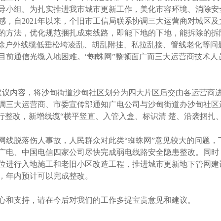
导小组。为扎实推进我市城市更新工作，美化市容环境、消除安
，自2021年以来，个旧市工信局联系协调三大运营商对城区及
的方法，优化规范捆扎成束线路，即能下地的下地，能拆除的拆
消除户外线缆低垂松垮凌乱、胡乱附挂、私拉乱接、管线老化等问
目前通信光缆入地困难。“蜘蛛网”整顿面广而三大运营商技术人
据建议内容，将沙甸街道沙甸社区划分为四大片区后交由各运营商
调三大运营商、市委宣传部通知广电公司与沙甸街道办沙甸社区
行整改，新增线缆“横平竖直、入管入盒、标识清 楚、沿袭捆扎
脱落伤人事故，人民群众对此类“蜘蛛网”意见较大的问题，下
广电、中国电信四家公司尽快完成弱电线路安全隐患整改。同时
位进行入地施工和老旧小区改造工程，推进城市更新地下管网建
，年内预计可以完成整改。
和支持，请在今后对我们的工作多提宝贵意见和建议。