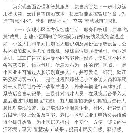
为实现全面管理和智慧服务，蒙自房管处下一步计划运
用物联网、云计算等前沿技术，搭建智能监控管理平台，打
造“智慧小区”、映射“智慧社区”、夯实“智慧城市”基础。
（一）实现小区全方位智能生活、服务和管理，共享“智
慧”成果。新建小区弱电管网铺设为智能安防系统预留通道，
如：小区大门和单元门加装人脸识别及身份证读取设备，公
共区域加装人脸抓拍摄像机、楼栋高位鹰眼摄像机、物业巡
更机、LED广告宣传屏等小区智能管理设备，使独立小区具
备智慧安防、物业管理、信息发布为一体的管理区域。一是
小区业主可通过人脸识别直接入户，并可发送二维码、验证
码授权访客来访。二是全过程跟踪登记小区来访人员和车辆,
外来人员通过身份证读取后进入，外来车辆进行车牌抓拍，
系统后台自动记录。三是针对特殊人员，在系统后台录入人
脸后通过“以脸搜脸”功能，由人脸抓拍摄像机抓拍后进行人
脸比对实现预警。四是实现物业服务企业、社区、行管部门
分级管理以上设备及功能。老旧小区动员业主申请公共维修
资金提升改造，为小区居民提供一个安全、方便、舒适的生
活环境，享受“智慧城市”成果，提高市民安全感、获得感、