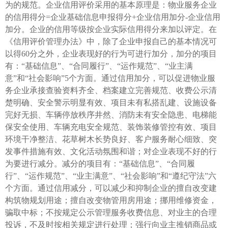
为的规范。企业信用评价采用的基本原理是：物业服务企业
的信用得分=企业基础信息申报得分+企业信用加分-企业信用
加分。企业的信用等级按企业实际信用得分来加以评定。在
《信用评价管理办法》中，除了企业申报自己的基本情况可
以得60分之外，企业表现好的行为可进行加分，加分的项目
有：“基础信息”、“合同履行”、“运作规范”、“业主满
意”和“社会影响”5个方面。通过信用加分，可以促进物业服
务企业承接查验资料齐全、档案建立完善规范、收费公示清
楚明确、安全警示明显有效、项目未有私搭乱建、设施设备
完好无损、车辆停放秩序井然、消防未有安全隐患、电梯能
保安全使用、车辆充电安全规范、装饰装修管控有效、项目
环境干净整洁、花草树木长势良好、客户服务耐心细致、突
发事件措施有效、文化活动氛围和谐；对企业表现不好的行
为要进行减分。减分的项目有：“基础信息”、“合同履
行”、“运作规范”、“业主满意”、“社会影响”和“遵纪守法”六
个方面。通过信用减分，可以减少和抑制企业的擅自改变建
构筑物规划用途；擅自改变物管用房用途；挪用维修资金，
骗取中标；不按规定公示管理服务收费信息、对业主的合理
投诉，不及时按相关规定进行处理；强行向业主推销商品或