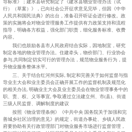
导标准》；建水县研究制定了《建水县物业管理办法（试
行）
（草案）
》，已向社会公开征求意见完毕，但因《中华
人民共和国民法典》的出台，准备召开听证会进行修改。政
策的实施将会对物业管理服务工作提供有力政策支持和流程
指导，明确各方权益，强化部门职责，细化服务标准、收费
内容。
我们也鼓励各县市人民政府结合实际，因地制宜，研究
制定各地的物业管理办法。住建牵头，物价部门、行业协会
参与,共同制定切实可行的管理办法，规范物业服务行为，提
升物业服务整体水平。
三、关于结合红河州实际, 制定和完善关于如何监督与指
导业主大会和业主委员会正确开展工作的监督机制及规范化
的相关办法, 明确业主大会及业主委员会在物业管理事务中的
职、责、权、义等事宜, 争取通过立法建立州、市(县)、街道
三级人民监督、调解制度的建议
按照《物业管理条例》《中共中央 国务院关于加强和完
善城乡社区治理的意见》的规定，街道办事处、乡镇人民政
府要协助有关行政管理部门对物业服务市场进行监督管理，