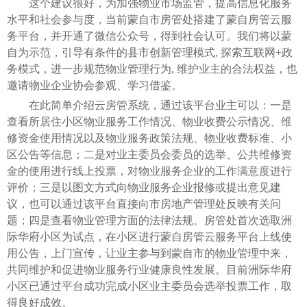
这个建议很好，为加强物业市场监管，提高信息化服务
水平和社会参与度，当前蒙自市房管处搭建了蒙自房管云服
务平台，并开通了微信公众号，得到社会认可。我们将以蒙
自为示范，引导有条件的县市创新管理模式, 探索互联网+政
务模式，进一步规范物业管理行为, 维护业主的合法权益，也
邀请物业企业协会参观、学习借鉴。
在此简单介绍云房管系统，通过该平台业主可以：一是
查看所居住小区物业服务工作情况、物业收费公示情况、维
修资金使用情况以及物业服务政策法规、物业收费标准、小
区公告等信息；二是对业主委员会委员的选举、公共维修资
金的使用进行线上投票，对物业服务企业的工作满意度进行
评价；三是以图文方式向物业服务企业报修或提出意见建
议，也可以通过该平台直接向市房地产管理处反映有关问
题；四是查看物业管理方面的法律法规。房管处首次选取洲
际华府小区为试点，在小区进行蒙自房管云服务平台上线使
用公告，上门宣传，让业主参与到蒙自市的物业管理中来，
共同维护和促进物业服务行业健康良性发展。目前洲际华府
小区已通过平台成功完成小区业主委员会选举投票工作，取
得良好成效。