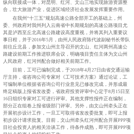
纵向联接成一体，对昆明、红河、文山三地实现旅游资源整
合，壮大旅游产业，促进区域经济社会发展发挥重要作用。
在我州“十三五”规划高速公路全部开工的基础上，州
委、州政府对我州列入云南省中长期规划的高速公路项目尤
其是泸西至丘北高速公路建设高度重视，并将其列入重要议
事日程，并于2016年5月，由州人民政府陈代波副秘书长带队
前往丘北县，参加文山州主导召开的文山、红河两州高速公
路建设前期工作推进联席会议，明确项目责任主体为文山州
人民政府，红河州配合做好相关前期工作。
目前，工可已编制完成，于2018年4月27日由省交通运输
厅主持，省咨询公司专家对《工可技术方案》通过论证，工
可编制单位根据省咨询公司行业意见已修改完成，并形成最
终定稿版上报省发改委，省政府投资评审中心定于8月15日至
16日组织专家对工可进行评审。其他支撑性报件正在编制，
部分正在组卷上报省级部门评审。另外，由文山州牵头正在
开展初步设计工作，一旦工可取得省发改委批复，即可上报
初步设计请求批复。目前，文山州牵头红河州配合开展PPP项
目社会投资人的相关洽谈工作，待条件成熟，即可开展PPP项