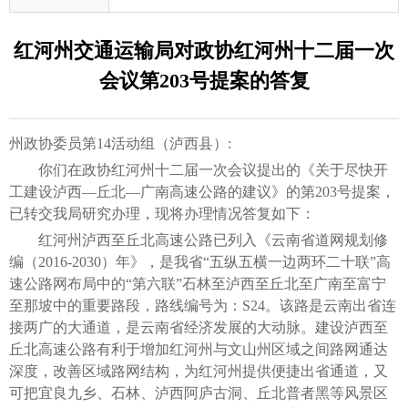
红河州交通运输局对政协红河州十二届一次
会议第203号提案的答复
州政协委员第14活动组（泸西县）:
你们在政协红河州十二届一次会议提出的《关于尽快开
工建设泸西—丘北—广南高速公路的建议》的第203号提案，
已转交我局研究办理，现将办理情况答复如下：
红河州泸西至丘北高速公路已列入《云南省道网规划修
编（2016-2030）年》，是我省“五纵五横一边两环二十联”高
速公路网布局中的“第六联”石林至泸西至丘北至广南至富宁
至那坡中的重要路段，路线编号为：S24。该路是云南出省连
接两广的大通道，是云南省经济发展的大动脉。建设泸西至
丘北高速公路有利于增加红河州与文山州区域之间路网通达
深度，改善区域路网结构，为红河州提供便捷出省通道，又
可把宜良九乡、石林、泸西阿庐古洞、丘北普者黑等风景区