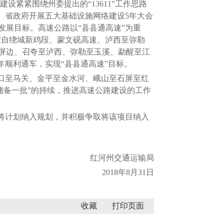
设紧紧围绕州委提出的“13611”工作思路
、省政府开展五大基础设施网络建设5年大会
发展目标。高速公路以“县县通高速”为重
、蒙自绕城新鸡段、蒙文砚高速、泸西至弥勒
屏边、召夸至泸西、弥勒至玉溪、勐醒至江
年顺利通车，实现“县县通高速”目标。
口至马关、金平至金水河、峨山至石屏至红
储备一批”的持续，推进高速公路建设的工作
将计划纳入规划，并积极争取将该项目纳入
红河州交通运输局
2018年8月31日
收藏