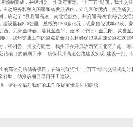
月编制完成，并经州委、州政府审定。“十三五”期间，我州交通建
略，主动服务和融入国家和省发展战略，立足区位优势，抓住省委
划，确定了 “县县通高速、南北通航空、州府通高铁”的综合交通
务，建设里程826公里，总投资1200多亿元，现蒙自绕城羊鸡段
泸西、元阳至绿春、蔓耗至金平、建水（个旧）至元阳、蒙自至
期间，我州交通工作的重点是全力以赴确保13条高速公路在2020
时，经州委、州政府同意，我州正在开展泸西至丘北至广南、河
公路项目的前期工作， 确保我州高速公路建设实现“建设一批、
的高速公路储备项目，在编制红河州“十四五”综合交通规划时
资金补助，助推该项目早日开工建设。
，请在今后对我们的工作多提宝贵意见和建议。