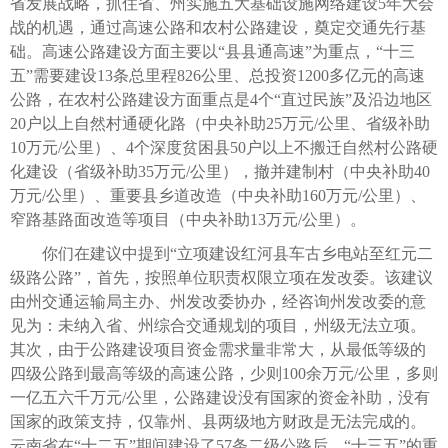
省发展战略，抓住省、州实施五大基础设施网络建设5年大会
战的机遇，通过高速公路和农村公路建设，奠定交通先行基
础。高速公路建设方面主要以“县县通高速”为重点，“十三
五”需要建设13条总里程826公里、总投资1200多亿元的高速
公路，在农村公路建设方面重点是4个“直过民族”及沿边地区
20户以上自然村通硬化路（中央补助25万元/公里、省级补助
10万元/公里）、4个深度贫困县50户以上不搬迁自然村公路硬
化建设（省级补助35万元/公里），撤并建制村（中央补助40
万元/公里）、重要县乡道改造（中央补助160万元/公里）、
窄路基路面改造等项目（中央补助13万元/公里）。
你们在建议中提到“立项建设红河县车古乡电站至红元二
级路公路”，首先，按照单位职责权限立项在发改委。该建议
由州交通运输局主办、州发改委协办，经咨询州发改委的意
见为：未纳入省、州综合交通规划的项目，州级无法立项。
其次，由于公路建设项目资金需求量非常大，从最低等级的
四级公路到最高等级的高速公路，少则100余万元/公里，多则
一亿五六千万元/公里，公路建设没有国家的资金补助，没有
国家的政策支持，仅靠州、县两级地方财政是无法完成的。
云南省在“十二五”期间建设了57条二级公路后，“十三五”的重