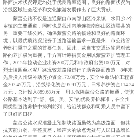
路面技术状况评定均处于优良路率范围，良好的路面状况为
沿线区域社会经济和文化旅游发展作出了巨大贡献。
蒙蛮公路不仅是连通蒙自市南部山区冷泉镇、水田乡2个
乡镇的主要通道，同时也是我州内地连接南部山区边疆县的
另一重要干线公路。确保蒙蛮公路的畅通和良好的路面环
境，以最优质路况服务于道路运输需求一直是州、市公路管
养部门重中之重的首要任务。因此，蒙自市交通运输局对该
路的养护极为重视，千方百计筹措资金用以蒙蛮养护管理工
作，2015年拉动企业出资200万元和市政府出资100万元，对
烈士陵园至水泥厂路况较差路段进行了沥青路面改造，8年来
先后投入州级补助养护资金172.08万元，安全生命防护工程资
金207.45万元，沿线绿化资金95.91万元，日常养护资金114.24
万元，总计投入889.68万元，用以保障蒙蛮公路的畅通，使该
公路基本达到了“舒、畅、美、安”的优良养护标准，在全州
同类型道路养护中排列前列，给沿线群众和司乘人员中留下
了良好的口碑。
蒙蛮公路水泥混凝土预制块路面虽然为高级路面，但其
抗灾能力弱、平整度差，噪声大的缺点无疑与人民日益增长