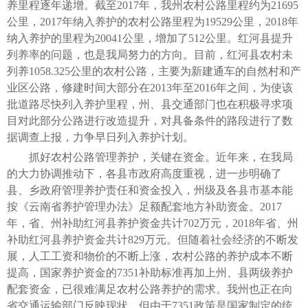
养里程逐年递增。截至2017年，我州农村公路里程约为21695
公里，2017年纳入养护的农村公路里程为19529公里，2018年
纳入养护的里程为20041公里，增加了512公里。红河县提升
列养率的问题，也是我局努力的方向。目前，红河县农村未
列养1058.325公里的农村公路，主要为新建通车的自然村和产
业区公路，修建时间大部分在2013年至2016年之间，为使该
批道路尽快列入养护里程，州、县交通部门也在积极寻求项
目对此部分公路进行改造提升，对具备条件的路段进行了数
据调查上报，力争早日列入养护计划。
抓好农村公路管理养护，关键在资金。近年来，在我局
的大力协调推动下，各县市政府高度重视，进一步明确了
县、乡政府管理养护责任和资金投入，州级及各县市基本能
按《云南省养护管理办法》足额配套地方补助资金。2017
年，省、州补助红河县养护资金共计702万元，2018年省、州
补助红河县养护资金共计829万元。但随着社会经济的不断发
展，人工工资和物价的不断上涨，农村公路的养护成本不断
提高，国家养护资金的7351补助标准再加上州、县两级养护
配套资金，已很难满足农村公路养护的需求。我州也正在向
省交通运输部门反映现状，但由于7351政策是国家制定的统