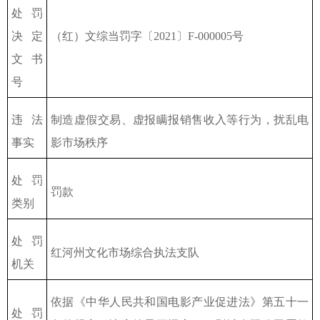
处罚
决定
（红）文综当罚字〔2021〕F-000005号
文书
号
违法
制造虚假交易、虚报瞒报销售收入等行为，扰乱电
事实
影市场秩序
处罚
罚款
类别
处罚
红河州文化市场综合执法支队
机关
依据《中华人民共和国电影产业促进法》第五十一
处罚