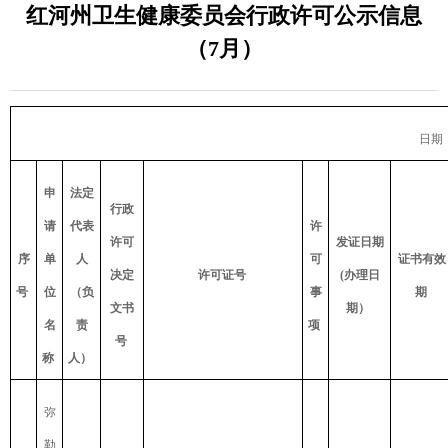
红河州卫生健康委员会行政许可公示信息
（7月）
日期：2
申
法定
行政
请
代表
许
许可
发证日期
序
单
人
可
证书有效
决定
许可证号
(办理日
号
位
（负
事
期
文书
期）
名
责
项
号
称
人）
弥
勒