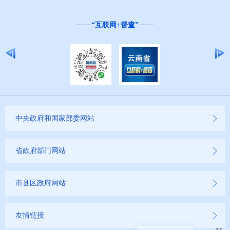
“互联网+督查”
中央政府和国家部委网站
省政府部门网站
市县区政府网站
友情链接