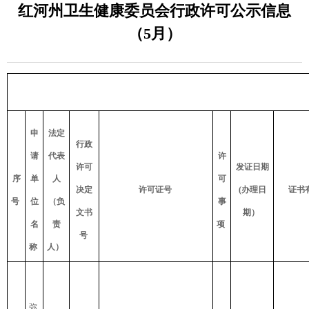
红河州卫生健康委员会行政许可公示信息
（5月）
申
法定
行政
请
代表
许
许可
发证日期
序
单
人
可
决定
许可证号
(办理日
证书
号
位
（负
事
文书
期）
名
责
项
号
称
人）
弥