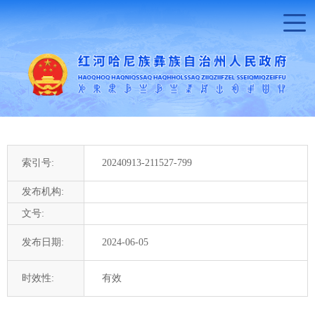
索引号:
20240913-211527-799
发布机构:
文号:
发布日期:
2024-06-05
时效性:
有效