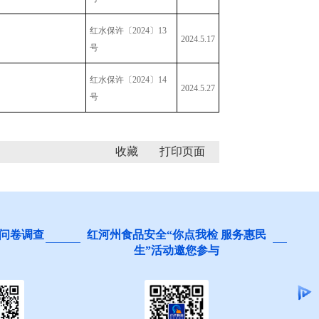
红水保许〔2024〕13
2024.5.17
号
红水保许〔2024〕14
2024.5.27
号
收藏
卷调查
红河州食品安全“你点我检 服务惠民
阻碍
生”活动邀您参与