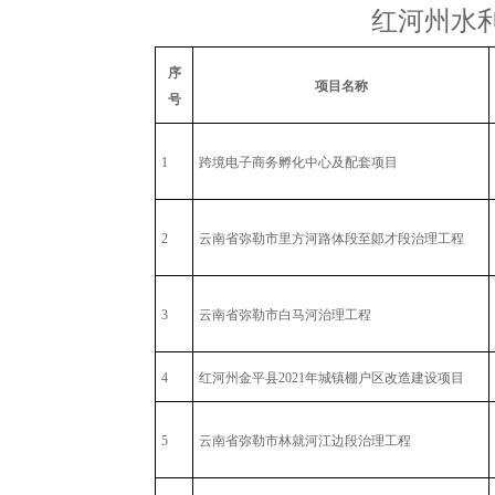
红河州水利
序
项目名称
号
1
跨境电子商务孵化中心及配套项目
2
云南省弥勒市里方河路体段至郞才段治理工程
3
云南省弥勒市白马河治理工程
4
红河州金平县2021年城镇棚户区改造建设项目
5
云南省弥勒市林就河江边段治理工程