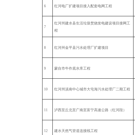
6
红河电厂扩建项目接入配套电网工程
红河州建水县生活垃圾焚烧发电建设项目接网工
7
程
8
红河州金平县污水处理厂扩建项目
9
蒙自市牛作底水库工程
10
红河州滇南中心城市大屯海污水处理厂二期工程
11
泸西至丘北至广南至富宁高速公路（红河段）
12
建水天然气管道连接线工程