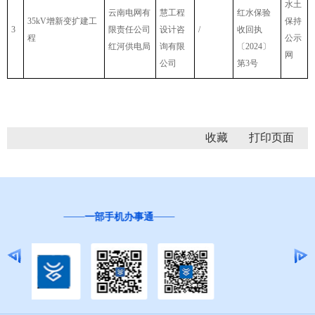
水土
云南电网有
慧工程
红水保验
35kV增新变扩建工
保持
3
限责任公司
设计咨
/
收回执
程
公示
红河供电局
询有限
〔2024〕
网
公司
第3号
收藏
“互联网+督查”