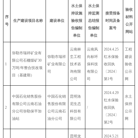
水土保
水土保
验收
持设施
持监测
接受报备
序
材料
生产建设项目名称
建设
单位
验收报
总结报
时间及
备
号
公开
告编制
告编制
案号
网站
单位
单位
云南林
云南风
2024.4.25
工程
弥勒市瑞祥矿业有
弥勒市瑞祥
坔工程
向标环
红水保验
建设
限公司石棚煤矿30
1
矿业有限公
技术咨
保科技
收回执
验收
万吨/年整合技改项
司
询有限
有限公
〔2024〕
公示
目（基建期）
公司
司
第1号
网
2024.4.29
中国石化销售股份
中国石化销
昆明洛
水土
红水保验
有限公司云南石油
售股份有限
尼生态
保持
2
/
收回执
分公司弥勒保平加
公司云南石
科技有
公示
〔2024〕
油站
油分公司
限公司
网
第2号
昆明龙
2024.5.21