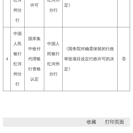
红河
红河州
许可
定》
州分
分行
行
中国
国库集
人民
中国人
中收付
《国务院对确需保留的行政
银行
民银行
4
代理银
审批项目设定行政许可的决
否
红河
红河州
行资格
定》
州分
分行
认定
行
收藏