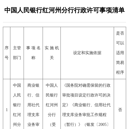
中国人民银行红河州分行行政许可事项清单
是否
可以
序
主管
事 项 名
实 施 机
设定和实施依据
适用
号
部门
称
关
简易
程序
中国
商业银
中国人
《国务院对确需保留的行政
人民
行、信
民银行
审批项目设定行政许可的决
银行
用社代
红河州
定》
《商业银行、信用社代
1
否
红河
理支库
分行
理支库业务审批工作规程
州分
业务审
（受
（暂行）》（银发〔2005〕