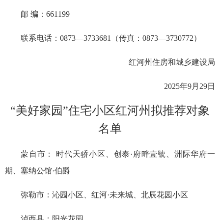
邮 编：661199
联系电话：0873—3733681（传真：0873—3730772）
红河州住房和城乡建设局
2025年9月29日
“美好家园”住宅小区红河州拟推荐对象
名单
蒙自市： 时代天骄小区、创泰·府畔壹號、洲际华府一
期、塞纳公馆·伯爵
弥勒市：沁园小区、红河·未来城、北辰花园小区
泸西县：阳光花园