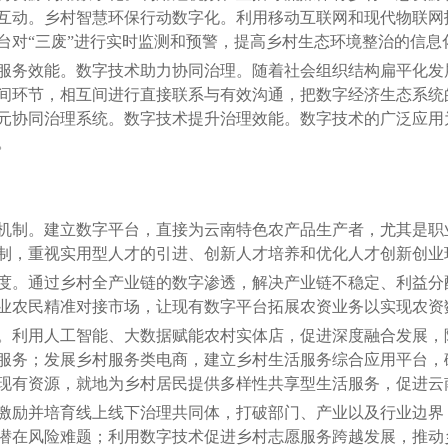
互动。乡村智慧环保行动数字化。利用移动互联网和现代物联网
台对“三废”进行实时监测和预警，提高乡村生态环境整治的信息
务效能。数字技术助力协同治理。随着社会组织结构扁平化发
间环节，相互间进行直接联系与有效沟通，把数字经济生态系统
元协同治理系统。数字技术提升治理效能。数字技术的广泛应用
。
制。建立数字平台，直接为云南特色农产品生产者，尤其是职
制，重视实用型人才的引进、创新人才培养和优化人才创新创业
。通过乡村全产业链的数字渗透，解决产业链不稳定、利益分
业农民精准对接市场，让现有数字平台拓展农资业务以实现农资
利用人工智能、大数据赋能农村实体店，促进深度融合发展，
服务；发展乡村服务类电商，建立乡村生活服务综合应用平台，
现有资源，就地为乡村居民提供多样性共享型生活服务，促进云
励并培育线上线下治理共同体，打破部门、产业以及行业边界
潜在风险难题；利用数字技术促进乡村志愿服务跨越发展，推动