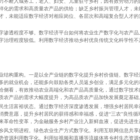
不断入城务工，老人、妇女、儿童驻守乡村，因有效劳动力的
样化的需求和高质量农产品的供给；缺乏乡村振兴管理人才，未
才，未能适应数字经济对相应岗位、各层次和高端复合型人才的
渗透程度不够。数字经济平台如何将农业生产数字化与农产品
字治理程度较低。利用数字经济推动乡村优良传统文化科学性不
结构重构。一是以全产业链的数字化提升乡村价值链。数字经
多的就业机会，还能多向鼓励各类人员返乡创业，满足多元化的市
给侧看，有效推动农业高端化和农产品高质量化，通过数字技术
质农产品的需求大幅度提升，为高品质农产品加快发展奠定基础
生活富裕状态。通过数字经济深度渗透发展，增强乡村居民幸
消费意愿，提升乡村居民的获得感和幸福感，促进“三农”良性循
来革命性变革，为金融服务乡村产业注入新鲜血液，促进先进生
风文明进程。绿色农业生产方式数字化。利用互联网信息共享
势资源利用数字化。利用短视频和直播等流媒体将乡村生态资源